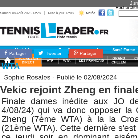
Jum
Recherche
|
Samedi 08 Août 2026 13:28
Mise à jour 12:08
Météo
Matériel
Entraînement
Santé Forme
Partager
Tweeter
Partager
SCORES EN
GRAND
C
ATP
WTA
LES FRANÇAIS
DIRECT
CHELEM
WTA
Sophie Rosales - Publié le 02/08/2024
Vekic rejoint Zheng en final
Finale dames inédite aux
JO de
4/08/24) qui va donc opposer
la
Zheng (7ème WTA) à la
la
Croa
(21ème WTA). Cette dernière s'est e
ce jeudi soir en dominant aisé