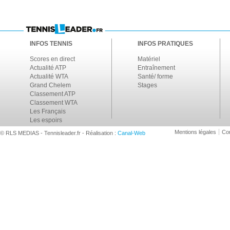
INFOS TENNIS
INFOS PRATIQUES
Scores en direct
Matériel
Actualité ATP
Entraînement
Actualité WTA
Santé/ forme
Grand Chelem
Stages
Classement ATP
Classement WTA
Les Français
Les espoirs
Mentions légales
Con
© RLS MEDIAS - Tennisleader.fr - Réalisation :
Canal-Web