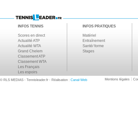
INFOS TENNIS
INFOS PRATIQUES
Scores en direct
Matériel
Actualité ATP
Entraînement
Actualité WTA
Santé/ forme
Grand Chelem
Stages
Classement ATP
Classement WTA
Les Français
Les espoirs
Mentions légales
Con
© RLS MEDIAS - Tennisleader.fr - Réalisation :
Canal-Web