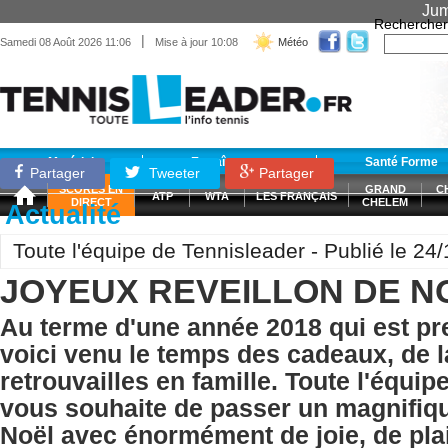
Jum
Rechercher
|
Samedi 08 Août 2026 11:06
Mise à jour 10:08
Météo
Matériel
Entraînement
Santé Forme
Partager
Tweeter
Partager
SCORES EN
GRAND
C
ATP
WTA
LES FRANÇAIS
DIRECT
CHELEM
Actualité
Toute l'équipe de Tennisleader - Publié le 24
JOYEUX REVEILLON DE NO
Au terme d'une année 2018 qui est p
voici venu le temps des cadeaux, de la
retrouvailles en famille.
Toute l'équip
vous souhaite de passer un magnifiqu
Noël
avec énormément de joie, de plai