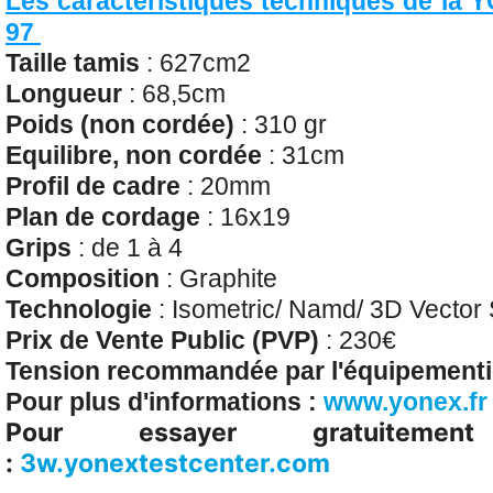
Les caractéristiques techniques de l
97
Taille tamis
: 627cm2
Longueur
: 68,5cm
Poids
(non cordée)
: 310 gr
Equilibre, non cordée
: 31cm
Profil de cadre
: 20mm
Plan de cordage
: 16x19
Grips
: de 1 à 4
Composition
: Graphite
Technologie
: Isometric/ Namd/ 3D Vector 
Prix de Vente Public (PVP)
: 230€
Tension recommandée par l'équipementi
Pour plus d'informations :
www.yonex.fr
Pour essayer gratuitem
:
3w.yonextestcenter.com