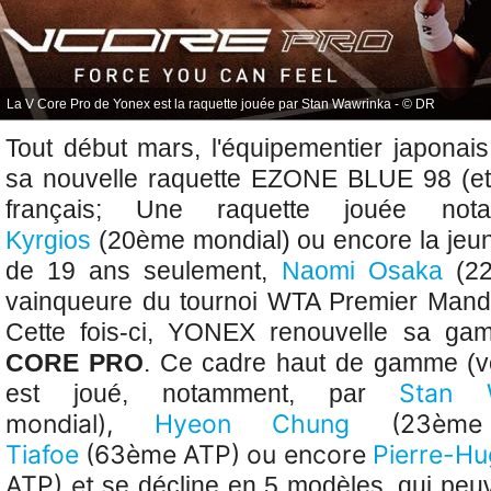
La V Core Pro de Yonex est la raquette jouée par Stan Wawrinka - © DR
Tout début mars, l'équipementier japona
s
a nouvelle raquette EZONE BLUE 98 (e
français; Une raquette jouée n
Kyrgios
(
20ème mondial)
ou encore la jeu
de 19 ans seulement,
Naomi Osaka
(22
vainqueure du tournoi WTA Premier Manda
Cette fois-ci, YONEX renouvelle sa g
CORE PRO
. Ce cadre haut de gamme (vo
Stan 
est joué, notamment, par
mondial),
Hyeon Chung
(23ème
Tiafoe
(63ème ATP) ou encore
Pierre-Hu
ATP) et
se décline
en 5 modèles, qui peuv