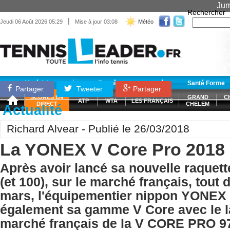
Jum
Rechercher
|
Jeudi 06 Août 2026 05:29
Mise à jour 03:08
Météo
Matériel
Entraînement
Santé Forme
Partager
Tweeter
Partager
SCORES EN
GRAND
C
ATP
WTA
LES FRANÇAIS
DIRECT
CHELEM
Actualité
Richard Alvear - Publié le 26/03/2018
La YONEX V Core Pro 2018
Après avoir lancé sa nouvelle raque
(et 100), sur le marché français, tout 
mars, l'équipementier nippon YONEX 
également sa gamme V Core avec le l
marché français de la V CORE PRO 97.