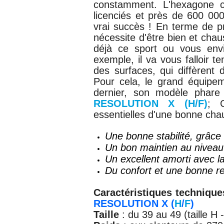
constamment. L'hexagone 
licenciés et
près de 600 000
vrai succès ! En terme de p
nécessite d'être bien et cha
déjà ce sport ou vous env
exemple, il va vous falloir 
des surfaces, qui diffèrent 
Pour cela, le grand équipem
dernier, son modèle phar
RESOLUTION X (H/F)
; C
essentielles d'une bonne chau
Une bonne stabilité, grâce 
Un bon maintien au niveau 
Un excellent amorti avec 
Du confort et une bonne res
Caractéristiques techniqu
RESOLUTION X
(
H
/
F
)
Taille
: du 39 au 49 (taille 