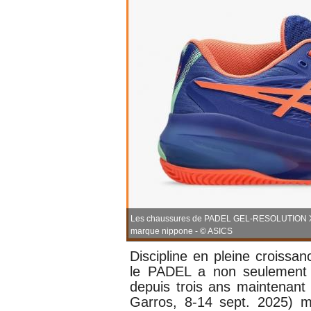
Les chaussures de PADEL GEL-RESOLUTION X de
marque nippone - © ASICS
Discipline en pleine croiss
le
PADEL a non
seulemen
depuis trois ans maintenant
Garros, 8-14 sept. 2025) ma