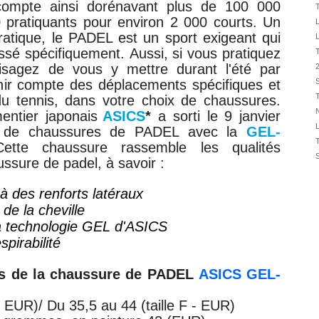
compte ainsi dorénavant
plus de 100 000
31/07
 pratiquants pour environ 2 000 courts. Un
31/07
ratique,
le PADEL est un sport exigeant qui
31/07
ussé spécifiquement.
Aussi, si vous pratiquez
30/07
isagez de vous y mettre durant l'été par
30/07
tenir compte des déplacements spécifiques et
du tennis,
dans votre choix de chaussures
.
28/07
N
entier japonais
ASICS
*
a sorti le 9 janvier
28/07
e de chaussures de PADEL avec la
GEL-
27/07
ette chaussure rassemble les qualités
27/07
ssure de padel, à savoir :
25/07
25/07
à des renforts latéraux
de la cheville
24/07
la technologie GEL d'ASICS
24/07
pirabilité
es de la chaussure de PADEL
ASICS GEL-
H - EUR)/ Du 35,5 au 44
(taille F - EUR)