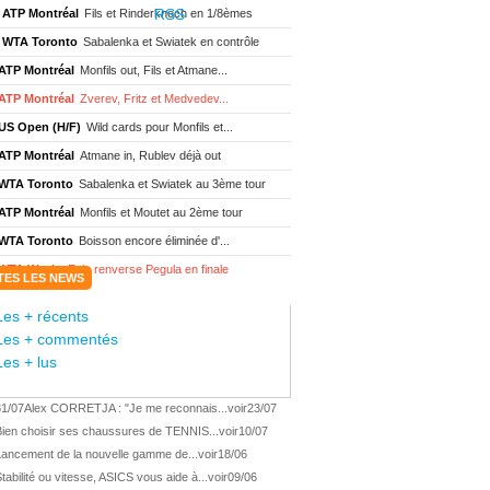
ATP Montréal
Fils et Rinderknech en 1/8èmes
WTA Toronto
Sabalenka et Swiatek en contrôle
ATP Montréal
Monfils out, Fils et Atmane...
ATP Montréal
Zverev, Fritz et Medvedev...
US Open (H/F)
Wild cards pour Monfils et...
ATP Montréal
Atmane in, Rublev déjà out
WTA Toronto
Sabalenka et Swiatek au 3ème tour
ATP Montréal
Monfils et Moutet au 2ème tour
WTA Toronto
Boisson encore éliminée d'...
WTA Wash.
Eala renverse Pegula en finale
TES LES NEWS
ATP Wash.
Fritz domine Jodar en finale
Les + récents
WTA Memphis
Liutova, 16 ans et déjà titrée
Les + commentés
ATP Wash.
Une finale Fritz/ Jodar
Les + lus
ATP Los Cabos
Géa remporte le titre !
31/07
Alex CORRETJA : "Je me reconnais...
voir
23/07
WTA Wash.
Eala domine Svitolina
Bien choisir ses chaussures de TENNIS...
voir
10/07
ATP Wash.
De Minaur éliminé en 1/4
Lancement de la nouvelle gamme de...
voir
18/06
ATP Los Cabos
Géa en finale !
tabilité ou vitesse, ASICS vous aide à...
voir
09/06