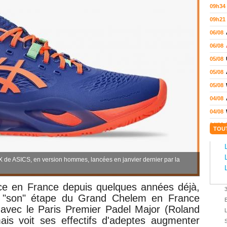
09h34
09h21
06/08
06/08
05/08
05/08
05/08
04/08
04/08
04/08
TOU
04/08
03/08
 ASICS, en version hommes, lancées en janvier dernier par la
02/08
02/08
ance en France depuis quelques années déjà,
01/08
t
"son" étape du Grand Chelem en France
01/08
 avec le Paris Premier Padel Major (Roland
01/08
is voit ses effectifs d'adeptes augmenter
S