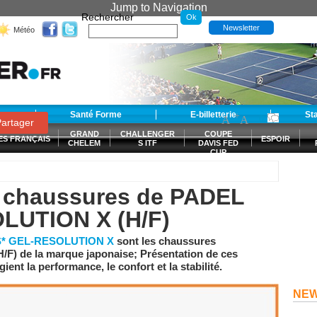
Jump to Navigation
Rechercher
Newsletter
Météo
t
Santé Forme
E-billetterie
-
+
St
A
A
0
artager
GRAND
CHALLENGER
COUPE
ES FRANÇAIS
ESPOIR
CHELEM
S ITF
DAVIS FED
CUP
S
s chaussures de PADEL
LUTION X (H/F)
S
*
GEL-RESOLUTION X
sont les chaussures
F) de la marque japonaise; Présentation de ces
ent la performance, le confort et la stabilité.
NE