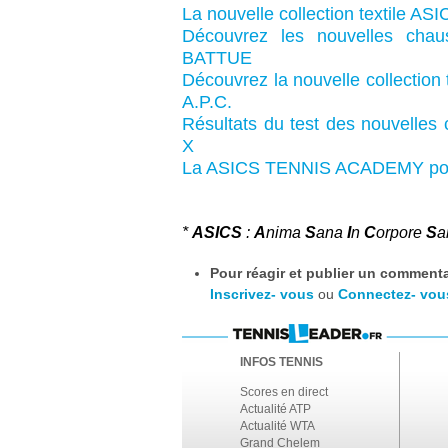
La nouvelle collection textile 
Découvrez les nouvelles ch
BATTUE
Découvrez la nouvelle
collection
A.P.C.
Résultats du test des nouvell
X
La ASICS TENNIS ACADEMY pour
*
ASICS
:
A
nima
S
ana
I
n
C
orpore
S
a
Pour réagir et publier un commentai
Inscrivez- vous
ou
Connectez- vou
INFOS TENNIS
Scores en direct
Actualité ATP
Actualité WTA
Grand Chelem