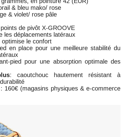
0 grammes, en pointure 42 (EUR)
corail & bleu mako/ rose
nge & violet/ rose pâle
c points de pivôt X-GROOVE
e les déplacements latéraux
 optimise le confort
ed en place pour une meilleure stabilité du
atéraux
ant-pied
pour une absorption optimale des
lus
:
caoutchouc hautement résistant à
durabilité
)
: 160€ (magasins physiques & e-commerce