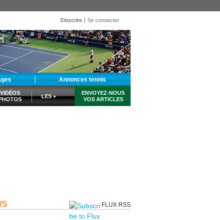
S'inscrire
Se connecter
ages
Annonces tennis
VIDÉOS
ENVOYEZ-NOUS
LES +
PHOTOS
VOS ARTICLES
WS
FLUX RSS