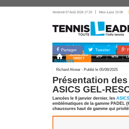
|
Vendredi 07 Août 2026 17:20
Mise à jour 15:08
Matériel
Entraînemen
Partager
Tweeter
P
SCORES EN
ATP
WTA
L
DIRECT
Actualité
Richard Alvear - Publié le 05/08/2025
Présentation de
ASICS GEL-RESO
Lancées le 9 janvier dernier, les
ASIC
emblématiques de la gamme PADEL (H/
chaussures haut de gamme qui privilégi