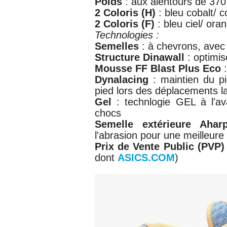
Poids
: aux alentours de 37
2 Coloris (H)
: bleu cobalt/ 
2 Coloris (F)
: bleu ciel/ ora
Technologies :
Semelles
: à chevrons, ave
Structure Dinawall
: optimis
Mousse FF Blast Plus Eco
:
Dynalacing
: maintien du pi
pied lors des déplacements l
Gel
: technlogie GEL à l'av
chocs
Semelle extérieure Aharp
l'abrasion pour une meilleure 
Prix de Vente Public (PVP
dont
ASICS
.
COM
)