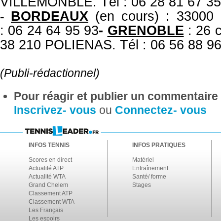
VILLEMONBLE. Tél : 06 28 81 67 35
BORDEAUX
(en cours) : 3300
-
: 06 24 64 95 93
-
GRENOBLE
: 26 c
38 210 POLIENAS. Tél : 06 56 88 96
(Publi-rédactionnel)
Pour réagir et publier un commentaire s
Inscrivez- vous
ou
Connectez- vous
INFOS TENNIS
INFOS PRATIQUES
Scores en direct
Matériel
Actualité ATP
Entraînement
Actualité WTA
Santé/ forme
Grand Chelem
Stages
Classement ATP
Classement WTA
Les Français
Les espoirs