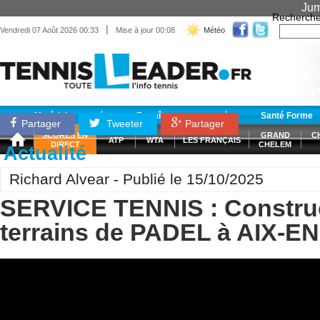
Jum
Recherche
|
Vendredi 07 Août 2026 00:33
Mise à jour 00:08
Météo
Matériel
Entraînement
Santé Forme
Partager
Tweeter
Partager
SCORES EN
GRAND
C
ATP
WTA
LES FRANÇAIS
DIRECT
CHELEM
Actualité
Richard Alvear - Publié le 15/10/2025
SERVICE TENNIS : Constru
terrains de PADEL à AIX-