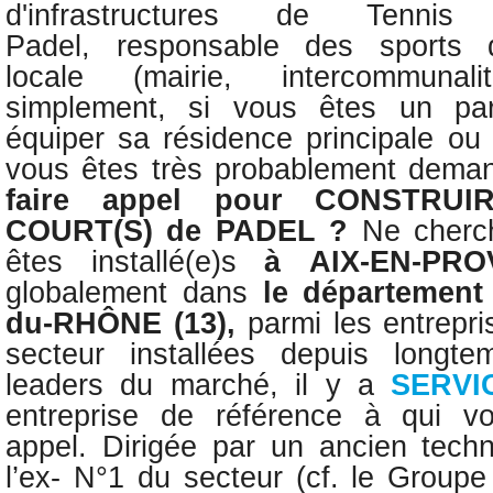
d'infrastructures de Tenn
Padel,
responsable des sports d’
locale (mairie, intercommunal
simplement, si vous êtes un part
équiper sa résidence principale ou
vous êtes très probablement dema
faire appel pour
CONSTRUI
COURT(S) de PADEL ?
Ne cherc
êtes installé(e)s
à
AIX-EN-PR
globalement dans
le départemen
du-RHÔNE
(13)
,
parmi les entrepr
secteur installées depuis longt
leaders du marché, il y a
SERVI
entreprise de référence à qui v
appel.
Dirigée par un
ancien tech
l’ex- N°1 du secteur (cf. le Group