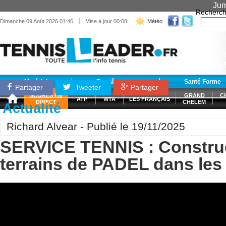
Jum
Recherch
|
Dimanche 09 Août 2026 01:46
Mise à jour 00:08
Météo
Matériel
Entraînement
Santé Forme
Partager
Tweeter
Partager
SCORES EN
GRAND
C
ATP
WTA
LES FRANÇAIS
DIRECT
CHELEM
Actualité
Richard Alvear - Publié le 19/11/2025
SERVICE TENNIS : Constru
terrains de PADEL dans l