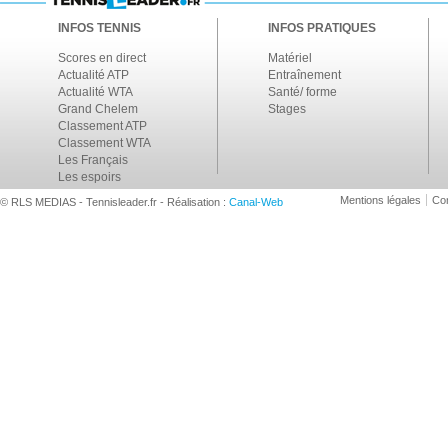
INFOS TENNIS
INFOS PRATIQUES
Scores en direct
Matériel
Actualité ATP
Entraînement
Actualité WTA
Santé/ forme
Grand Chelem
Stages
Classement ATP
Classement WTA
Les Français
Les espoirs
Mentions légales
Con
© RLS MEDIAS - Tennisleader.fr - Réalisation :
Canal-Web