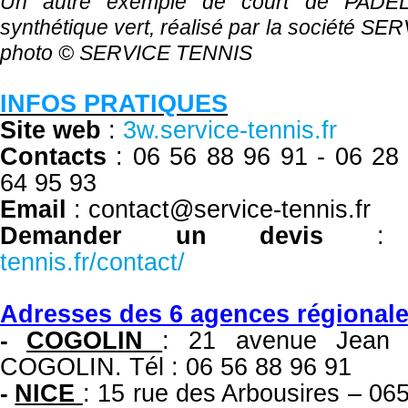
Un autre exemple de court de PADE
synthétique vert, réalisé par la société S
photo ©
SERVICE TENNIS
INFOS PRATIQUES
Site web
:
3w.service-tennis.fr
Contacts
: 06 56 88 96 91 -
06 28
64 95 93
Email
: contact@service-tennis.fr
Demander un devis
tennis.fr/contact/
Adresses des 6 agences régional
COGOLIN
: 21 avenue Jean 
-
COGOLIN. Tél : 06 56 88 96 91
NICE
: 15 rue des Arbousires – 
-