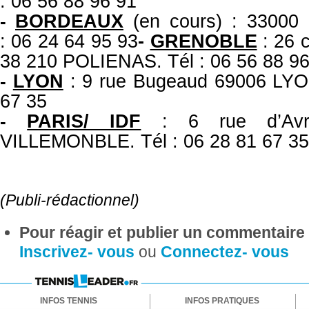
: 06 56 88 96 91
BORDEAUX
(en cours) : 3300
-
: 06 24 64 95 93
-
GRENOBLE
: 26 c
38 210 POLIENAS. Tél : 06 56 88 96
LYON
: 9 rue Bugeaud 69006 LYON
-
67 35
PARIS/ IDF
: 6 rue d’Av
-
VILLEMONBLE. Tél : 06 28 81 67 35
(Publi-rédactionnel)
Pour réagir et publier un commentaire s
Inscrivez- vous
ou
Connectez- vous
INFOS TENNIS
INFOS PRATIQUES