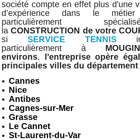
société compte en effet plus d'une 
d’expérience dans le méti
particulièrement spé
la
CONSTRUCTION
de votre CO
si
SERVICE TENNIS
particulièrement
à
MOUG
environs
,
l'entreprise opère
éga
principales villes du départemen
Cannes
Nice
Antibes
Cagnes-sur-Mer
Grasse
Le Cannet
St-Laurent-du-Var