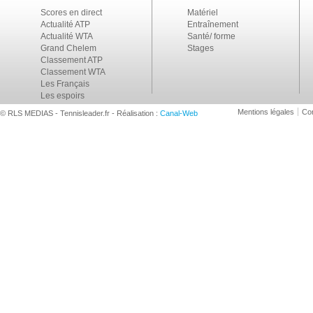
Scores en direct
Matériel
Actualité ATP
Entraînement
Actualité WTA
Santé/ forme
Grand Chelem
Stages
Classement ATP
Classement WTA
Les Français
Les espoirs
Mentions légales
Con
© RLS MEDIAS - Tennisleader.fr - Réalisation :
Canal-Web