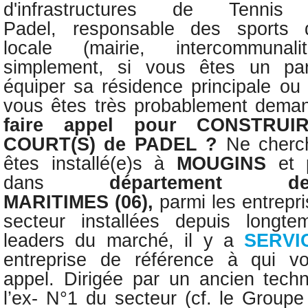
d'infrastructures de Tenn
Padel,
responsable des sports d’
locale (mairie, intercommunal
simplement, si vous êtes un part
équiper sa résidence principale ou
vous êtes très probablement dema
faire appel pour
CONSTRUI
COURT(S) de PADEL ?
Ne cherc
êtes installé(e)s
à
MOUGINS
et 
dans
département 
MARITIMES
(06)
,
parmi les entrepr
secteur installées depuis longt
leaders du marché, il y a
SERVI
entreprise de référence à qui v
appel.
Dirigée par un
ancien tech
l’ex- N°1 du secteur (cf. le Group