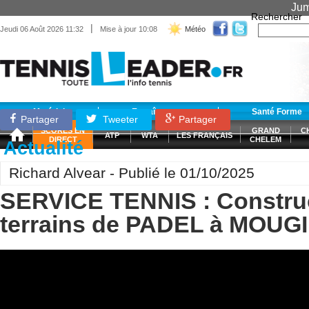
Jum
Rechercher
|
Jeudi 06 Août 2026 11:32
Mise à jour 10:08
Météo
Matériel
Entraînement
Santé Forme
Partager
Tweeter
Partager
SCORES EN
GRAND
C
ATP
WTA
LES FRANÇAIS
DIRECT
CHELEM
Actualité
Richard Alvear - Publié le 01/10/2025
SERVICE TENNIS : Constru
terrains de PADEL à MOUG