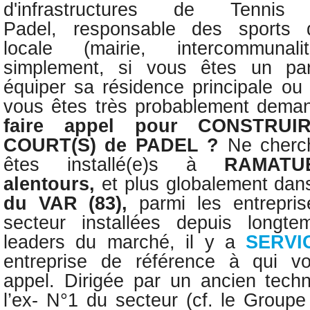
d'infrastructures de Tenn
Padel,
responsable des sports d’
locale (mairie, intercommunal
simplement, si vous êtes un part
équiper sa résidence principale ou
vous êtes très probablement dema
faire appel pour
CONSTRUI
COURT(S) de PADEL ?
Ne cherc
êtes installé(e)s
à
RAMATU
alentours,
et plus globalement dan
du
VAR (83)
,
parmi les entrepri
secteur installées depuis longt
leaders du marché, il y a
SERVI
entreprise de référence à qui v
appel.
Dirigée par un
ancien tech
l’ex- N°1 du secteur (cf. le Group