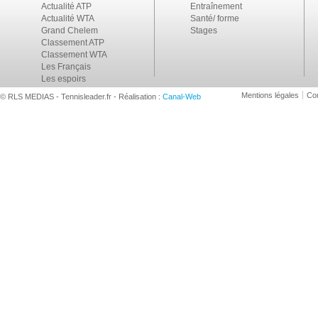
Actualité ATP
Entraînement
Actualité WTA
Santé/ forme
Grand Chelem
Stages
Classement ATP
Classement WTA
Les Français
Les espoirs
Mentions légales
Con
© RLS MEDIAS - Tennisleader.fr - Réalisation :
Canal-Web