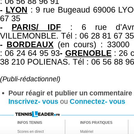
: 06 56 88 96 91
LYON
: 9 rue Bugeaud 69006 LYON
-
67 35
PARIS/ IDF
: 6 rue d’Av
-
VILLEMONBLE. Tél : 06 28 81 67 35
BORDEAUX
(en cours) : 3300
-
: 06 24 64 95 93
-
GRENOBLE
: 26 c
38 210 POLIENAS. Tél : 06 56 88 96
(Publi-rédactionnel)
Pour réagir et publier un commentaire s
Inscrivez- vous
ou
Connectez- vous
INFOS TENNIS
INFOS PRATIQUES
Scores en direct
Matériel