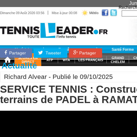
Jum
Recherch
|
Dimanche 09 Août 2026 03:56
Mise à jour 00:08
Météo
Matériel
Entraînement
Santé Forme
Partager
Tweeter
Partager
SCORES EN
GRAND
C
ATP
WTA
LES FRANÇAIS
DIRECT
CHELEM
Actualité
Richard Alvear - Publié le 09/10/2025
SERVICE TENNIS : Constru
terrains de PADEL à RAM