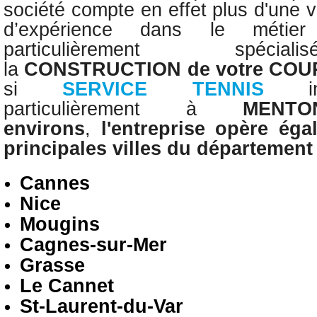
société compte en effet plus d'une 
d’expérience dans le méti
particulièrement spé
la
CONSTRUCTION
de votre CO
si
SERVICE TENNIS
particulièrement
à
MENTO
environs
,
l'entreprise opère
éga
principales villes du départemen
Cannes
Nice
Mougins
Cagnes-sur-Mer
Grasse
Le Cannet
St-Laurent-du-Var