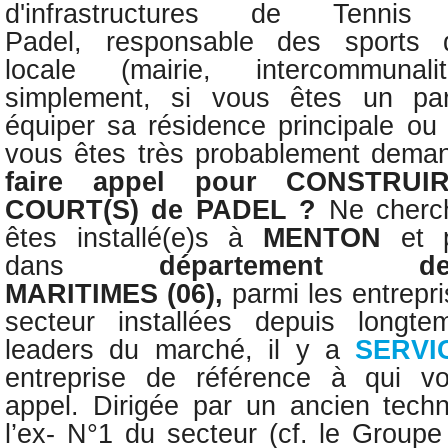
d'infrastructures de Tenn
Padel,
responsable des sports d’
locale (mairie, intercommunal
simplement, si vous êtes un part
équiper sa résidence principale ou
vous êtes très probablement dema
faire appel pour
CONSTRUI
COURT(S) de PADEL ?
Ne cherc
êtes installé(e)s
à
MENTON
et 
dans
département 
MARITIMES
(06)
,
parmi les entrepr
secteur installées depuis longt
leaders du marché, il y a
SERVI
entreprise de référence à qui v
appel.
Dirigée par un
ancien tech
l’ex- N°1 du secteur (cf. le Group