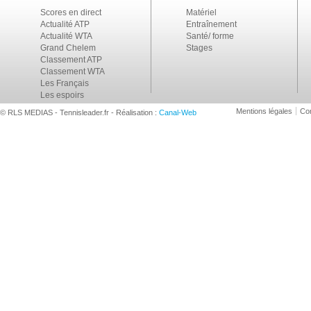
Scores en direct
Matériel
Actualité ATP
Entraînement
Actualité WTA
Santé/ forme
Grand Chelem
Stages
Classement ATP
Classement WTA
Les Français
Les espoirs
Mentions légales
Con
© RLS MEDIAS - Tennisleader.fr - Réalisation :
Canal-Web