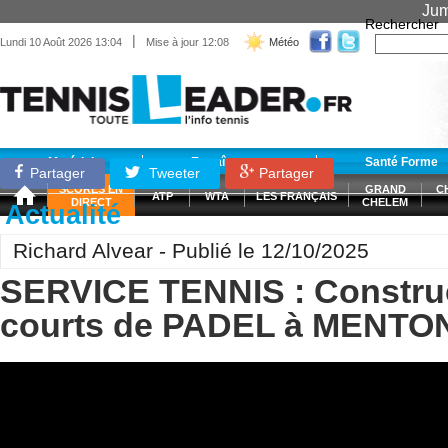
Jum
Rechercher
|
Lundi 10 Août 2026 13:04
Mise à jour 12:08
Météo
Matériel
Entraînement
Santé Forme
Partager
Tweeter
Partager
SCORES EN
GRAND
C
ATP
WTA
LES FRANÇAIS
DIRECT
CHELEM
Actualité
Richard Alvear - Publié le 12/10/2025
SERVICE TENNIS : Constru
courts de PADEL à MENTO