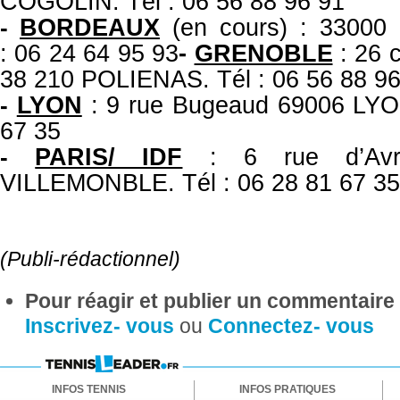
COGOLIN. Tél : 06 56 88 96 91
BORDEAUX
(en cours) : 3300
-
: 06 24 64 95 93
-
GRENOBLE
: 26 c
38 210 POLIENAS. Tél : 06 56 88 96
LYON
: 9 rue Bugeaud 69006 LYON
-
67 35
PARIS/ IDF
: 6 rue d’Av
-
VILLEMONBLE. Tél : 06 28 81 67 35
(Publi-rédactionnel)
Pour réagir et publier un commentaire s
Inscrivez- vous
ou
Connectez- vous
INFOS TENNIS
INFOS PRATIQUES