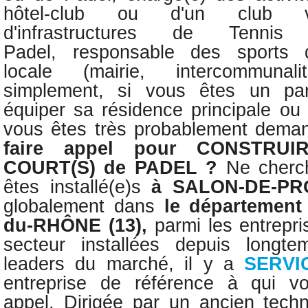
hôtel-club ou d'un club v
d'infrastructures de Tenn
Padel,
responsable des sports d’
locale (mairie, intercommunal
simplement, si vous êtes un part
équiper sa résidence principale ou
vous êtes très probablement dema
faire appel pour
CONSTRUI
COURT(S) de PADEL ?
Ne cherc
êtes installé(e)s
à
SALON-DE-P
globalement dans
le départemen
du-RHÔNE
(13)
,
parmi les entrepr
secteur installées depuis longt
leaders du marché, il y a
SERVI
entreprise de référence à qui v
appel.
Dirigée par un
ancien tech