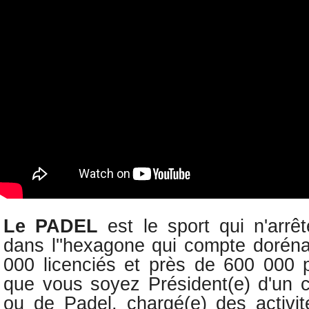
Le PADEL
est le sport qui n'arr
dans l''hexagone qui compte dorén
000 licenciés et
près de 600 000 p
q
ue vous soyez Président(e) d'un c
ou de Padel, c
hargé(e) des activit