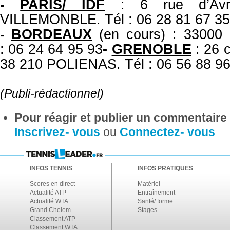
PARIS/ IDF
: 6 rue d’Av
-
VILLEMONBLE. Tél : 06 28 81 67 35
BORDEAUX
(en cours) : 3300
-
: 06 24 64 95 93
-
GRENOBLE
: 26 c
38 210 POLIENAS. Tél : 06 56 88 96
(Publi-rédactionnel)
Pour réagir et publier un commentaire s
Inscrivez- vous
ou
Connectez- vous
INFOS TENNIS
INFOS PRATIQUES
Scores en direct
Matériel
Actualité ATP
Entraînement
Actualité WTA
Santé/ forme
Grand Chelem
Stages
Classement ATP
Classement WTA