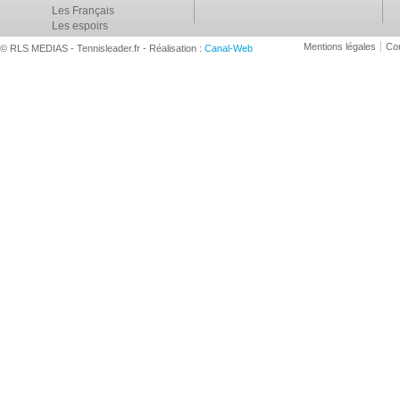
Les Français
Les espoirs
Mentions légales
Con
© RLS MEDIAS - Tennisleader.fr - Réalisation :
Canal-Web