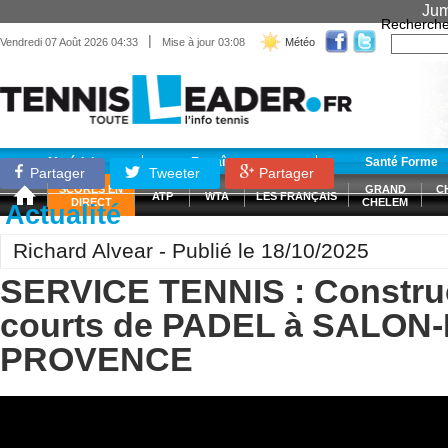
Jum
Recherche
|
Vendredi 07 Août 2026 04:33
Mise à jour 03:08
Météo
Matériel
Entraînement
Santé Forme
Partager
Tweeter
Partager
SCORES EN
GRAND
C
ATP
WTA
LES FRANÇAIS
DIRECT
CHELEM
Actualité
Richard Alvear - Publié le 18/10/2025
SERVICE TENNIS : Constru
courts de PADEL à SALON-
PROVENCE