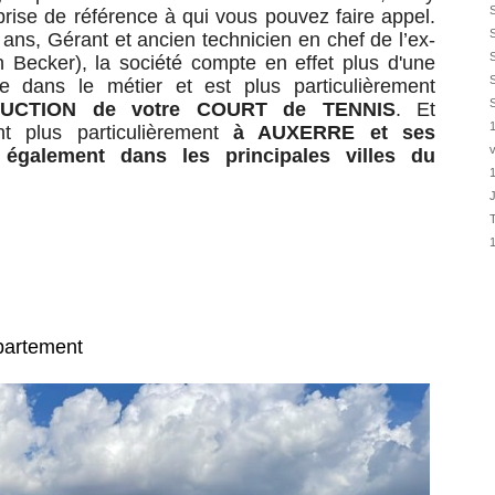
02/08
prise de référence à qui vous pouvez faire appel.
 ans, Gérant et ancien technicien en chef de l’ex-
01/08
 Becker), la société compte en effet plus d'une
01/08
nce dans le métier
et est plus particulièrement
01/08
UCTION
de votre COURT de TENNIS
. Et
31/07
ent plus particulièrement
à AUXERRE et ses
v
31/07
e
également dans les principales villes du
31/07
30/07
30/07
28/07
28/07
27/07
épartement
27/07