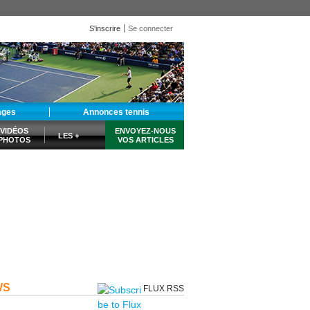
S'inscrire
Se connecter
ages
Annonces tennis
VIDÉOS
ENVOYEZ-NOUS
LES +
PHOTOS
VOS ARTICLES
WS
FLUX RSS