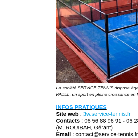
La société SERVICE TENNIS dispose égalem
PADEL, un sport en pleine croissance en 
INFOS PRATIQUES
Site web
:
3w.service-tennis.fr
Contacts
: 06 56 88 96 91 -
06 2
(M. ROUIBAH, Gérant)
Email
: contact@service-tennis.f