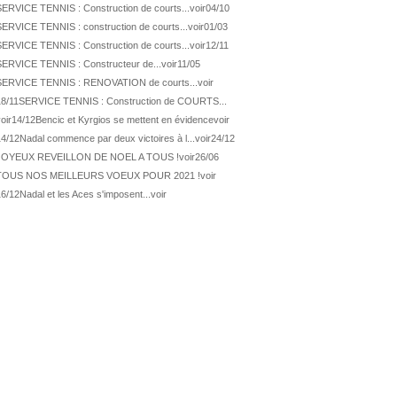
ATP Los Cabos
Géa remporte le titre !
SERVICE TENNIS : Construction de courts...
voir
04/10
SERVICE TENNIS : construction de courts...
voir
01/03
WTA Wash.
Eala domine Svitolina
SERVICE TENNIS : Construction de courts...
voir
12/11
ATP Wash.
De Minaur éliminé en 1/4
SERVICE TENNIS : Constructeur de...
voir
11/05
ATP Los Cabos
Géa en finale !
SERVICE TENNIS : RENOVATION de courts...
voir
ATP Los Cabos
1ère 1/2 finale pour Géa
18/11
SERVICE TENNIS : Construction de COURTS...
oir
14/12
Bencic et Kyrgios se mettent en évidence
voir
WTA Washington
Svitolina et Pegula en 1/4
14/12
Nadal commence par deux victoires à l...
voir
24/12
ATP Wash.
Pas de 1/4 pour Humbert et Atmane
JOYEUX REVEILLON DE NOEL A TOUS !
voir
26/06
WTA Washington
Déjà fini pour Fernandez
TOUS NOS MEILLEURS VOEUX POUR 2021 !
voir
ATP Washington
De Minaur domine Tsitsipas
16/12
Nadal et les Aces s'imposent...
voir
WTA Washington
Fernandez débute bien
ATP Washington
Fritz et Musetti en 1/8èmes
WTA Prague
Tagger, premier sacre à 18 ans
ATP Estoril
Van Assche remporte son 1er...