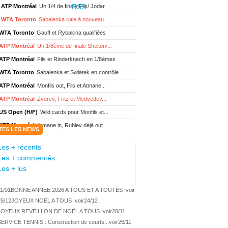
ATP Montréal
Un 1/4 de finale Fils/ Jodar
WTA Toronto
Sabalenka cale à nouveau
WTA Toronto
Gauff et Rybakina qualifiées
ATP Montréal
Un 1/8ème de finale Shelton/...
ATP Montréal
Fils et Rinderknech en 1/8èmes
WTA Toronto
Sabalenka et Swiatek en contrôle
ATP Montréal
Monfils out, Fils et Atmane...
ATP Montréal
Zverev, Fritz et Medvedev...
US Open (H/F)
Wild cards pour Monfils et...
ATP Montréal
Atmane in, Rublev déjà out
TES LES NEWS
WTA Toronto
Sabalenka et Swiatek au 3ème tour
Les + récents
ATP Montréal
Monfils et Moutet au 2ème tour
Les + commentés
WTA Toronto
Boisson encore éliminée d'...
Les + lus
WTA Wash.
Eala renverse Pegula en finale
11/01
BONNE ANNEE 2026 A TOUS ET A TOUTES !
voir
ATP Wash.
Fritz domine Jodar en finale
25/12
JOYEUX NOËL A TOUS !
voir
24/12
WTA Memphis
Liutova, 16 ans et déjà titrée
JOYEUX REVEILLON DE NOËL A TOUS !
voir
28/11
ATP Wash.
Une finale Fritz/ Jodar
SERVICE TENNIS : Construction de courts...
voir
26/11