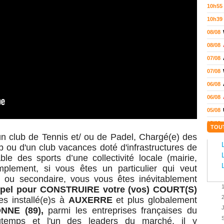
10h55
10h39
08/08
08/08
07/08
07/08
06/08
06/08
05/08
05/08
TOU
n club de Tennis et/ ou de Padel, C
hargé(e) des
05/08
ub ou d'un club vacances doté d'infrastructures de
04/08
ble des sports d’une collectivité locale (mairie,
04/08
implement, si vous êtes un particulier qui veut
04/08
e ou secondaire
, vous vous êtes inévitablement
ppel pour
CONSTRUIRE
votre (vos) COURT(S)
04/08
es installé(e)s
à
AUXERRE
et plus globalement
03/08
ONNE (89)
,
parmi les entreprises françaises du
02/08
ngtemps et l'un des leaders du marché, il y