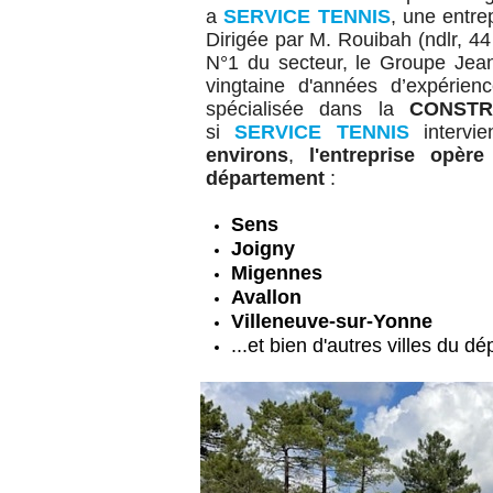
a
SERVICE TENNIS
, une entre
Dirigée par M. Rouibah (ndlr, 44
N°1 du secteur, le Groupe Jean
vingtaine d'années d’expérie
spécialisée
dans la
CONSTR
si
SERVICE TENNIS
intervi
environs
,
l'entreprise opèr
département
:
Sens
Joigny
Migennes
Avallon
Villeneuve-sur-Yonne
...et bien d'autres villes du d