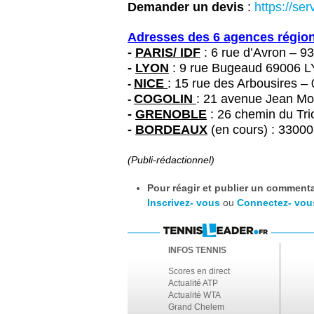
Demander un devis
:
https://ser
Adresses des 6 agences régio
-
PARIS/ IDF
: 6 rue d’Avron – 
-
LYON
: 9 rue Bugeaud 69006 LY
NICE
: 15 rue des Arbousires 
-
COGOLIN
: 21 avenue Jean Mo
-
-
GRENOBLE
: 26 chemin du Tri
-
BORDEAUX
(en cours) : 3300
(Publi-rédactionnel)
Pour réagir et publier un commentai
Inscrivez- vous
ou
Connectez- vou
INFOS TENNIS
Scores en direct
Actualité ATP
Actualité WTA
Grand Chelem