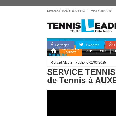
|
Dimanche 09 Août 2026 14:33
Mise à jour 12:08
Matériel
Entraînemen
Partager
Tweeter
P
SCORES EN
ATP
WTA
L
DIRECT
Actualité
Richard Alvear - Publié le 01/03/2025
SERVICE TENNIS 
de Tennis à AU