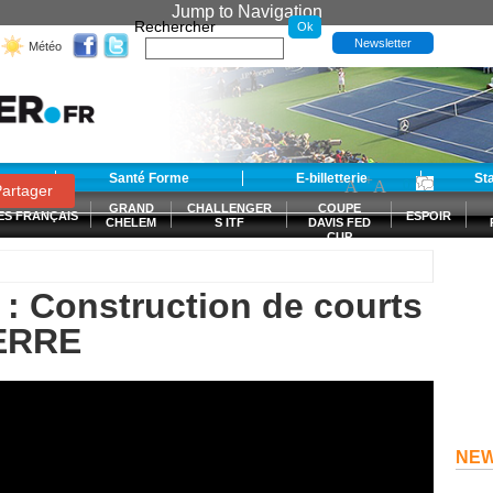
Jump to Navigation
Rechercher
Newsletter
Météo
t
Santé Forme
E-billetterie
-
+
St
A
A
0
artager
GRAND
CHALLENGER
COUPE
ES FRANÇAIS
ESPOIR
CHELEM
S ITF
DAVIS FED
CUP
S
: Construction de courts
XERRE
NE