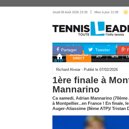
|
Jeudi 06 Août 2026 23:36
Mise à jour 21:08
Matériel
Entraînemen
Partager
Tweeter
P
SCORES EN
ATP
WTA
L
DIRECT
ATP
Richard Alvear - Publié le 07/02/2026
1ère finale à Mon
Mannarino
Ca samedi, Adrian Mannarino (70ème AT
à Montpellier...en France ! En finale, l
Auger-Aliassime (8ème ATP)/ Tristan 