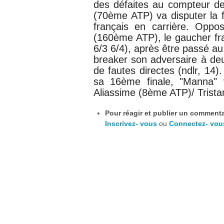
des défaites au compteur de
(70ème ATP) va disputer la f
français en carrière. Opp
(160ème ATP), le gaucher fra
6/3 6/4), après être passé au 
breaker son adversaire à de
de fautes directes (ndlr, 14)
sa 16ème finale, "Manna" v
Aliassime (8ème ATP)/ Trist
Pour réagir et publier un commentai
Inscrivez- vous
ou
Connectez- vou