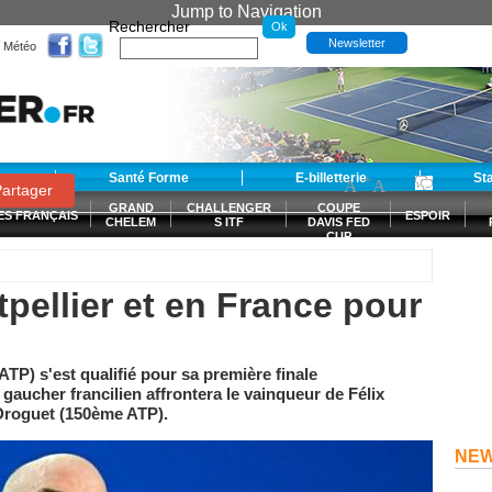
Jump to Navigation
Rechercher
Newsletter
Météo
t
Santé Forme
E-billetterie
-
+
St
A
A
0
artager
GRAND
CHALLENGER
COUPE
ES FRANÇAIS
ESPOIR
CHELEM
S ITF
DAVIS FED
CUP
S
tpellier et en France pour
P) s'est qualifié pour sa première finale
e gaucher francilien affrontera le vainqueur de Félix
Droguet (150ème ATP).
NE