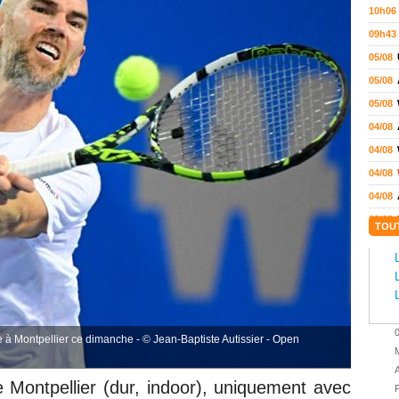
10h06
09h43
05/08
05/08
05/08
04/08
04/08
04/08
04/08
03/08
TOU
02/08
02/08
01/08
01/08
01/08
 à Montpellier ce dimanche - © Jean-Baptiste Autissier - Open
M
31/07
A
31/07
 Montpellier (dur, indoor), uniquement avec
P