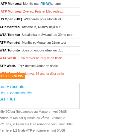
ATP Montréal
Monfils out, Fils et Atmane...
ATP Montréal
Zverev, Fritz et Medvedev...
US Open (H/F)
Wild cards pour Monfils et...
ATP Montréal
Atmane in, Rublev déjà out
WTA Toronto
Sabalenka et Swiatek au 3ème tour
ATP Montréal
Monfils et Moutet au 2ème tour
WTA Toronto
Boisson encore éliminée d'...
WTA Wash.
Eala renverse Pegula en finale
ATP Wash.
Fritz domine Jodar en finale
WTA Memphis
Liutova, 16 ans et déjà titrée
TES LES NEWS
ATP Wash.
Une finale Fritz/ Jodar
Les + récents
ATP Los Cabos
Géa remporte le titre !
Les + commentés
WTA Wash.
Eala domine Svitolina
Les + lus
ATP Wash.
De Minaur éliminé en 1/4
09h49
C'est l'hécatombe au Masters...
voir
06/08
ATP Los Cabos
Géa en finale !
onfils et Moutet qualifiés au 2ème...
voir
04/08
ATP Los Cabos
1ère 1/2 finale pour Géa
 21 ans, le Français Géa remporte son...
voir
31/07
WTA Washington
Svitolina et Pegula en 1/4
remière 1/2 finale ATP en carrière...
voir
04/08