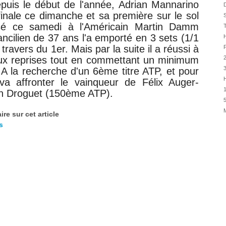
puis le début de l'année,
Adrian Mannarino
31/07
D
inale ce dimanche et sa première sur le sol
S
30/07
osé ce samedi
à l'Américain Martin Damm
30/07
ncilien de 37 ans l'a emporté en 3 sets (1/1
H
28/07
travers du 1er. Mais par la suite il a réussi à
P
28/07
ux reprises tout en commettant un minimum
. A la recherche d'un 6ème titre ATP, et pour
27/07
H
a affronter le vainqueur de Félix Auger-
27/07
1
an Droguet (150ème ATP).
25/07
5
25/07
re sur cet article
24/07
s
24/07
23/07
23/07