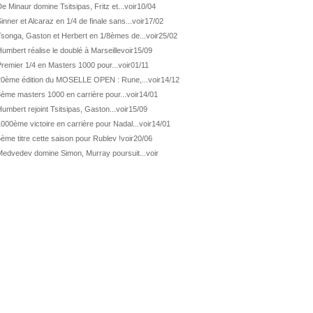
ATP Wash.
Pas de 1/4 pour Humbert et Atmane
e Minaur domine Tsitsipas, Fritz et...
voir
10/04
inner et Alcaraz en 1/4 de finale sans...
voir
17/02
WTA Washington
Déjà fini pour Fernandez
Tsonga, Gaston et Herbert en 1/8èmes de...
voir
25/02
ATP Washington
De Minaur domine Tsitsipas
umbert réalise le doublé à Marseille
voir
15/09
WTA Washington
Fernandez débute bien
remier 1/4 en Masters 1000 pour...
voir
01/11
ATP Washington
Fritz et Musetti en 1/8èmes
20ème édition du MOSELLE OPEN : Rune,...
voir
14/12
3ème masters 1000 en carrière pour...
voir
14/01
WTA Prague
Tagger, premier sacre à 18 ans
umbert rejoint Tsitsipas, Gaston...
voir
15/09
ATP Estoril
Van Assche remporte son 1er...
000ème victoire en carrière pour Nadal...
voir
14/01
ATP Kitzbühel
Halys débloque son compteur !
ème titre cette saison pour Rublev !
voir
20/06
ATP Estoril
Van Assche s'offre Rublev
Medvedev domine Simon, Murray poursuit...
voir
ATP Kitzbühel
Halys rallie les 1/2 finales
ATP Estoril
Van Assche en 1/4 de finale
ATP Estoril
Jacquet s'incline de...
ATP Kitzbühel
Halys domine Vacherot en deux...