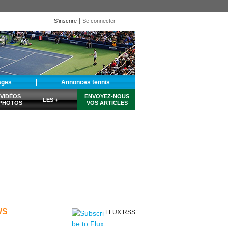
S'inscrire
Se connecter
ages
Annonces tennis
VIDÉOS
ENVOYEZ-NOUS
LES +
PHOTOS
VOS ARTICLES
WS
FLUX RSS