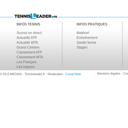
INFOS TENNIS
INFOS PRATIQUES
Scores en direct
Matériel
Actualité ATP
Entraînement
Actualité WTA
Santé/ forme
Grand Chelem
Stages
Classement ATP
Classement WTA
Les Français
Les espoirs
Mentions légales
Con
© RLS MEDIAS - Tennisleader.fr - Réalisation :
Canal-Web