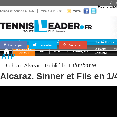
Jum
Recherche
|
Samedi 08 Août 2026 15:37
Mise à jour 12:08
Météo
Matériel
Entraînement
Santé Forme
Partager
Tweeter
Partager
SCORES EN
GRAND
C
ATP
WTA
LES FRANÇAIS
DIRECT
CHELEM
ATP
Richard Alvear - Publié le 19/02/2026
Alcaraz, Sinner et Fils en 1/