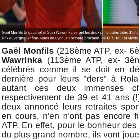
Gaël Monfils (à gauche) et Stan Wawrinka seront les deux principales têtes d'affic
Prix Auvergne-Rhône-Alpes de Lyon, en octobre prochain. - © UTS Tour et Alexis A
Gaël Monfils
(218ème ATP, ex- 6
Wawrinka
(113ème ATP, ex- 3è
célébrés comme il se doit en d
dernière pour leurs "ders" à Rol
autant ces deux immenses ch
respectivement de 39 et 41 ans (!)
deux annoncé leurs retraites spor
en cours, n'en n'ont pas encore fin
ATP. En effet, pour le bonheur des 
du plus grand nombre, ils vont jouer