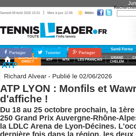
Jum
Recherche
|
Samedi 08 Août 2026 15:01
Mise à jour 12:08
Météo
Matériel
Entraînement
Santé Forme
Partager
Tweeter
Partager
SCORES EN
GRAND
C
ATP
WTA
LES FRANÇAIS
DIRECT
CHELEM
ATP
Richard Alvear - Publié le 02/06/2026
ATP LYON : Monfils et Wawr
d'affiche !
Du 18 au 25 octobre prochain, la 1ère 
250 Grand Prix Auvergne-Rhône-Alpes
la LDLC Arena de Lyon-Décines. L'occ
dernière fois dans la région, les de