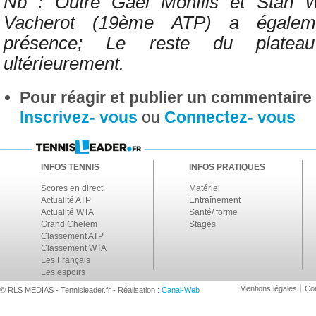
Nb : Outre Gaël Monfils et Stan W
Vacherot (19ème ATP) a égalem
présence; L
e reste du platea
ultérieurement.
Pour réagir et publier un commentaire s
Inscrivez- vous
ou
Connectez- vous
INFOS TENNIS
INFOS PRATIQUES
Scores en direct
Matériel
Actualité ATP
Entraînement
Actualité WTA
Santé/ forme
Grand Chelem
Stages
Classement ATP
Classement WTA
Les Français
Les espoirs
Mentions légales
Con
© RLS MEDIAS - Tennisleader.fr - Réalisation :
Canal-Web