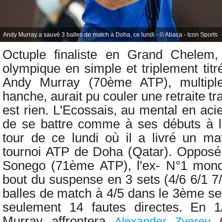
Andy Murray a sauvé 3 balles de match à Doha, ce lundi - © Abaca - Icon Sports
Octuple finaliste en Grand Chelem
olympique en simple et triplement tit
Andy Murray (70ème ATP), multipl
hanche, aurait pu couler une retraite tra
est rien. L'Ecossais, au mental en aci
de se battre comme à ses débuts à l
tour de ce lundi où il a livré un m
tournoi ATP de Doha (Qatar). Opposé à
Sonego (71ème ATP), l'ex- N°1 mondi
bout du suspense en 3 sets (4/6 6/1 7
balles de match à 4/5 dans le 3ème se
seulement 14 fautes directes. En 1
Murray affrontera
(
Alexander Zverev