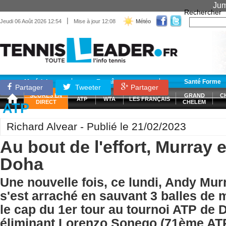
Jum
Rechercher
|
Jeudi 06 Août 2026 12:54
Mise à jour 12:08
Météo
Matériel
Entraînement
Santé Forme
Partager
Tweeter
Partager
SCORES EN
GRAND
C
ATP
WTA
LES FRANÇAIS
DIRECT
CHELEM
ATP
Richard Alvear - Publié le 21/02/2023
Au bout de l'effort, Murray
Doha
Une nouvelle fois, ce lundi, Andy Mu
s'est arraché en sauvant 3 balles de
le cap du 1er tour au tournoi ATP de 
éliminant Lorenzo Sonego (71ème ATP)