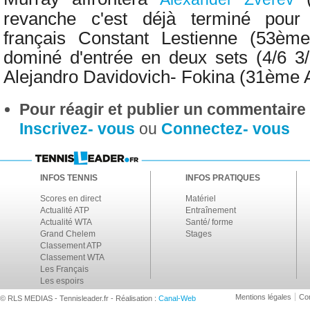
revanche c'est déjà terminé pou
français
Constant Lestienne (53èm
dominé d'entrée en deux sets (4/6 3/
Alejandro Davidovich- Fokina (31ème 
Pour réagir et publier un commentaire s
Inscrivez- vous
ou
Connectez- vous
INFOS TENNIS
INFOS PRATIQUES
Scores en direct
Matériel
Actualité ATP
Entraînement
Actualité WTA
Santé/ forme
Grand Chelem
Stages
Classement ATP
Classement WTA
Les Français
Les espoirs
Mentions légales
Con
© RLS MEDIAS - Tennisleader.fr - Réalisation :
Canal-Web