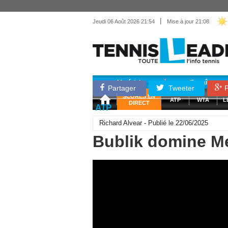
|
Jeudi 06 Août 2026 21:54
Mise à jour 21:08
Matériel
Entraînemen
Partager
Tweeter
P
SCORES EN
ATP
WTA
L
DIRECT
ATP
Richard Alvear - Publié le 22/06/2025
Bublik domine Me