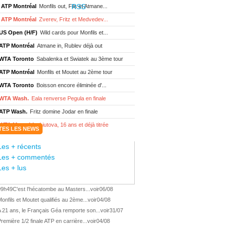
ATP Montréal
Monfils out, Fils et Atmane...
ATP Montréal
Zverev, Fritz et Medvedev...
US Open (H/F)
Wild cards pour Monfils et...
ATP Montréal
Atmane in, Rublev déjà out
WTA Toronto
Sabalenka et Swiatek au 3ème tour
ATP Montréal
Monfils et Moutet au 2ème tour
WTA Toronto
Boisson encore éliminée d'...
WTA Wash.
Eala renverse Pegula en finale
ATP Wash.
Fritz domine Jodar en finale
WTA Memphis
Liutova, 16 ans et déjà titrée
TES LES NEWS
ATP Wash.
Une finale Fritz/ Jodar
Les + récents
ATP Los Cabos
Géa remporte le titre !
Les + commentés
WTA Wash.
Eala domine Svitolina
Les + lus
ATP Wash.
De Minaur éliminé en 1/4
09h49
C'est l'hécatombe au Masters...
voir
06/08
ATP Los Cabos
Géa en finale !
onfils et Moutet qualifiés au 2ème...
voir
04/08
ATP Los Cabos
1ère 1/2 finale pour Géa
 21 ans, le Français Géa remporte son...
voir
31/07
WTA Washington
Svitolina et Pegula en 1/4
remière 1/2 finale ATP en carrière...
voir
04/08