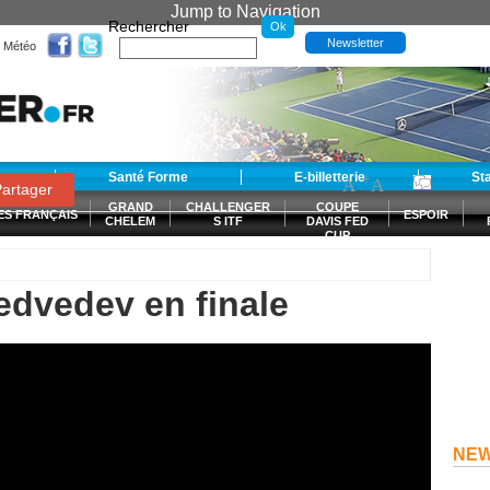
Jump to Navigation
Rechercher
Newsletter
Météo
t
Santé Forme
E-billetterie
-
+
St
A
A
0
artager
GRAND
CHALLENGER
COUPE
ES FRANÇAIS
ESPOIR
CHELEM
S ITF
DAVIS FED
CUP
S
dvedev en finale
NE