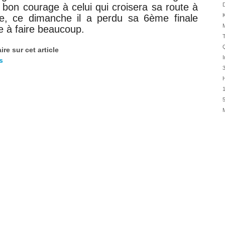
31/07
 bon courage à celui qui croisera sa route à
D
K
, ce dimanche il a perdu sa 6ème finale
30/07
M
 à faire beaucoup.
30/07
T
28/07
Q
re sur cet article
28/07
I
s
27/07
H
27/07
1
25/07
5
25/07
24/07
24/07
23/07
23/07