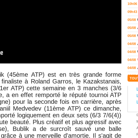
10h06
09h43
05/08
05/08
05/08
04/08
04/08
04/08
04/08
lik (45ème ATP) est en très grande forme
03/08
TOU
finaliste à Roland Garros, l
e Kazakstanais,
02/08
(1er ATP) cette semaine
en 3 manches (3/6
02/08
e, a en effet remporté le
réputé tournoi ATP
01/08
ne) pour la seconde fois en carrière, après
Daniil Medvedev (11ème ATP) ce dimanche,
01/08
mporté logiquement en deux sets (6/3 7/6(4))
01/08
ute beauté. Plus créatif et plus agressif avec
M
31/07
e), Bublik a de surcroît sauvé une balle
A
31/07
 grâce à une merveille d'amortie. Il s'agit de
P