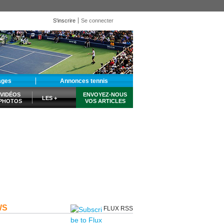
S'inscrire
Se connecter
ages
Annonces tennis
VIDÉOS
ENVOYEZ-NOUS
LES +
PHOTOS
VOS ARTICLES
WS
FLUX RSS