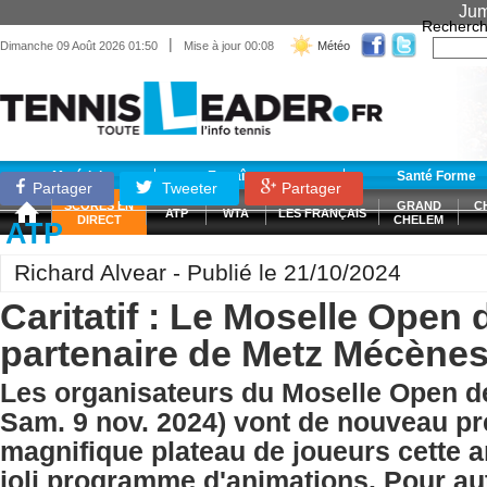
Jum
Recherch
|
Dimanche 09 Août 2026 01:50
Mise à jour 00:08
Météo
Matériel
Entraînement
Santé Forme
Partager
Tweeter
Partager
SCORES EN
GRAND
C
ATP
WTA
LES FRANÇAIS
DIRECT
CHELEM
ATP
Richard Alvear - Publié le 21/10/2024
Caritatif : Le Moselle Open
partenaire de Metz Mécènes
Les organisateurs du Moselle Open de
Sam. 9 nov. 2024) vont de nouveau pr
magnifique plateau de joueurs cette a
joli programme d'animations. Pour aut