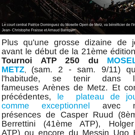
Le court central Patrice Dominguez du Moselle Open de Metz, va bénéficier de l'
Jean- Christophe Fraisse et Arnaud Bantquin
Plus qu'une grosse dizaine de j
avant le début de la 21ème éditio
T
ournoi
ATP 250 du
MOSE
M
ETZ
(sam. 2 - sam. 9/11) q
,
l'habitude, se tenir dans
fameuses
Arènes de Metz. Et c
précédentes,
le plateau de jou
comme exceptionnel
avec no
présences de
Casper Ruud (8è
Berrettini (41ème ATP),
Holge
ATP)
ou encore du Messin
Ugo 