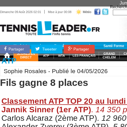
Jum
Recherch
|
Dimanche 09 Août 2026 02:01
Mise à jour 00:08
Météo
Matériel
Entraînement
Santé Forme
Partager
Tweeter
Partager
SCORES EN
GRAND
C
ATP
WTA
LES FRANÇAIS
DIRECT
CHELEM
ATP
Sophie Rosales - Publié le 04/05/2026
Fils gagne 8 places
Classement ATP TOP 20 au lundi
Jannik Sinner (1er ATP)
.
14 350
p
Carlos Alcaraz (2ème ATP
).
12 960
Alexander Zverev (3ème ATP).
5 8