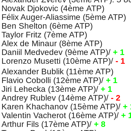
Novak Djokovic (4ème ATP)
Félix Auger-Aliassime (5ème ATP)
Ben Shelton (6ème ATP)
Taylor Fritz (7ème ATP)
Alex de Minaur (8ème ATP)
Daniil Medvedev (9ème ATP)
/
+ 1
Lorenzo Musetti (10ème ATP)
/
-
1
Alexander Bublik (11ème ATP)
Flavio Cobolli (12ème ATP)
/
+ 1
Jiri Lehecka (13ème ATP)
/
+ 1
Andrey Rublev
(14ème ATP)
/
-
2
Karen Khachanov (15ème ATP)
/
+ 
Valentin Vacherot (16ème ATP)
/
+ 
Arthur Fils (17ème ATP)
/
+ 8