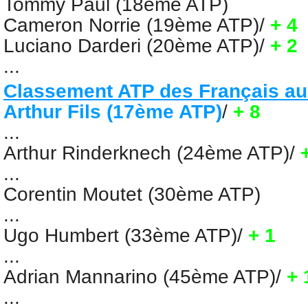
Tommy Paul (18ème ATP)
Cameron Norrie (19ème ATP)
/
+ 4
Luciano Darderi (20ème ATP)
/
+ 2
...
Classement ATP des Français
au
Arthur Fils (17ème ATP)
/
+ 8
...
Arthur Rinderknech (24ème ATP)
/
...
Corentin Moutet (30ème ATP)
...
Ugo Humbert (33ème ATP)
/
+ 1
...
Adrian Mannarino (45ème ATP)
/
+ 
...