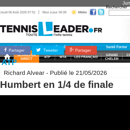
Jum
Rechercher
|
Jeudi 06 Août 2026 07:52
Mise à jour 06:08
Météo
Matériel
Entraînement
Santé Forme
Partager
Tweeter
Partager
SCORES EN
GRAND
C
ATP
WTA
LES FRANÇAIS
DIRECT
CHELEM
ATP
Richard Alvear - Publié le 21/05/2026
Humbert en 1/4 de finale