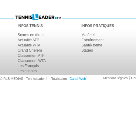
INFOS TENNIS
INFOS PRATIQUES
Scores en direct
Matériel
Actualité ATP
Entraînement
Actualité WTA
Santé/ forme
Grand Chelem
Stages
Classement ATP
Classement WTA
Les Français
Les espoirs
Mentions légales
Con
© RLS MEDIAS - Tennisleader.fr - Réalisation :
Canal-Web