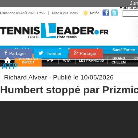
Jum
Recherch
|
Dimanche 09 Août 2026 17:55
Mise à jour 15:08
Météo
Matériel
Entraînement
Santé Forme
Partager
Tweeter
Partager
SCORES EN
GRAND
C
ATP
WTA
LES FRANÇAIS
DIRECT
CHELEM
ATP
Richard Alvear - Publié le 10/05/2026
Humbert stoppé par Prizmi