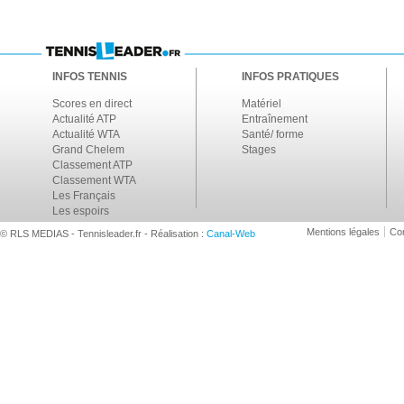
INFOS TENNIS
INFOS PRATIQUES
Scores en direct
Matériel
Actualité ATP
Entraînement
Actualité WTA
Santé/ forme
Grand Chelem
Stages
Classement ATP
Classement WTA
Les Français
Les espoirs
Mentions légales
Con
© RLS MEDIAS - Tennisleader.fr - Réalisation :
Canal-Web