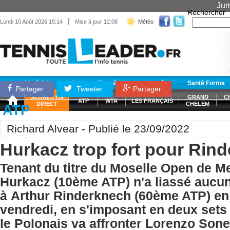
Jum
Rechercher
|
Lundi 10 Août 2026 15:14
Mise à jour 12:08
Météo
Matériel
Entraînement
Santé Forme
Partager
Tweeter
Partager
SCORES EN
GRAND
C
ATP
WTA
LES FRANÇAIS
DIRECT
CHELEM
ATP
Richard Alvear - Publié le 23/09/2022
Hurkacz trop fort pour Rin
Tenant du titre du Moselle Open de Me
Hurkacz (10ème ATP) n'a liassé aucu
à Arthur Rinderknech (60ème ATP) en 
vendredi, en s'imposant en deux sets (
le Polonais va affronter Lorenzo Son