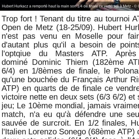
Hubert Hurkacz a remporté haut la main son 1/4 de finale ce vendredi à Metz - ©
Trop fort ! Tenant du titre au
tournoi 
Open de Metz (18-25/09).
Hubert Hur
n'est pas venu en Moselle pour fair
d'autant plus qu'il a besoin de poi
l'optqiue du Masters ATP. Après
dominé
Dominic Thiem (182ème ATP
6/4)
en 1/8èmes de finale, le Polonai
qu'une bouchée du Français
Arthur R
ATP) en quarts de de finale ce vendre
victoire nette en deux sets (6/3 6/2) e
jeu; Le 10ème mondial, jamais vraimen
match, n'a eu qu'à défendre une seu
sauvée de surcroit. En 1/2 finales, H
l'Italien Lorenzo Sonego (68ème ATP) 