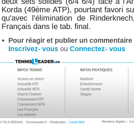
deux sets solides (6/4 6/4) face à l'
Korda (49ème ATP), pourtant favori sur
qu'avec l'élimination de Rinderknech
Français dans le tab. final.
Pour réagir et publier un commentaire s
Inscrivez- vous
ou
Connectez- vous
INFOS TENNIS
INFOS PRATIQUES
Scores en direct
Matériel
Actualité ATP
Entraînement
Actualité WTA
Santé/ forme
Grand Chelem
Stages
Classement ATP
Classement WTA
Les Français
Les espoirs
Mentions légales
Con
© RLS MEDIAS - Tennisleader.fr - Réalisation :
Canal-Web