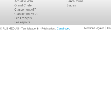
Actualité WTA
Santé/ forme
Grand Chelem
Stages
Classement ATP
Classement WTA
Les Français
Les espoirs
Mentions légales
Con
© RLS MEDIAS - Tennisleader.fr - Réalisation :
Canal-Web