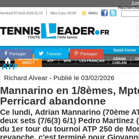
Jum
Recherche
|
Vendredi 07 Août 2026 01:22
Mise à jour 00:08
Météo
Matériel
Entraînement
Santé Forme
Partager
Tweeter
Partager
SCORES EN
GRAND
C
ATP
WTA
LES FRANÇAIS
DIRECT
CHELEM
ATP
Richard Alvear - Publié le 03/02/2026
Mannarino en 1/8èmes, Mpt
Perricard abandonne
Ce lundi, Adrian Mannarino (70ème A
deux sets (7/6(3) 6/1) Pedro Martinez
du 1er tour du tournoi ATP 250 de Mon
revanche, c'est terminé pour Giovann