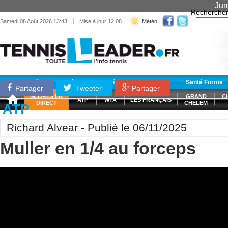
Jum
Recherche
|
Samedi 08 Août 2026 13:43
Mise à jour 12:08
Météo
Matériel
Entraînement
Santé Forme
Partager
Tweeter
Partager
SCORES EN
GRAND
C
ATP
WTA
LES FRANÇAIS
DIRECT
CHELEM
ATP
Richard Alvear - Publié le 06/11/2025
Muller en 1/4 au forceps