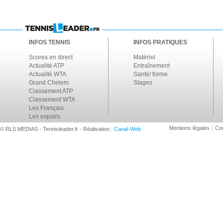
INFOS TENNIS
INFOS PRATIQUES
Scores en direct
Matériel
Actualité ATP
Entraînement
Actualité WTA
Santé/ forme
Grand Chelem
Stages
Classement ATP
Classement WTA
Les Français
Les espoirs
Mentions légales
Con
© RLS MEDIAS - Tennisleader.fr - Réalisation :
Canal-Web