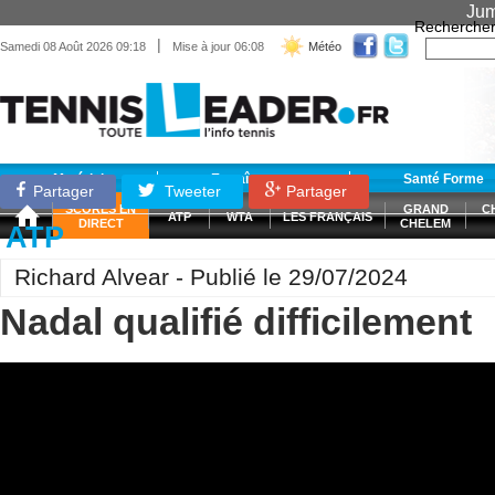
Jum
Recherche
|
Samedi 08 Août 2026 09:18
Mise à jour 06:08
Météo
Matériel
Entraînement
Santé Forme
Partager
Tweeter
Partager
SCORES EN
GRAND
C
ATP
WTA
LES FRANÇAIS
DIRECT
CHELEM
ATP
Richard Alvear - Publié le 29/07/2024
Nadal qualifié difficilement