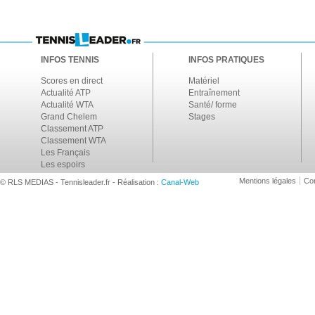
INFOS TENNIS
INFOS PRATIQUES
Scores en direct
Matériel
Actualité ATP
Entraînement
Actualité WTA
Santé/ forme
Grand Chelem
Stages
Classement ATP
Classement WTA
Les Français
Les espoirs
Mentions légales
Con
© RLS MEDIAS - Tennisleader.fr - Réalisation :
Canal-Web