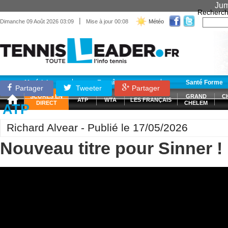
Jum
Recherch
|
Dimanche 09 Août 2026 03:09
Mise à jour 00:08
Météo
Matériel
Entraînement
Santé Forme
Partager
Tweeter
Partager
SCORES EN
GRAND
C
ATP
WTA
LES FRANÇAIS
DIRECT
CHELEM
ATP
Richard Alvear - Publié le 17/05/2026
Nouveau titre pour Sinner !