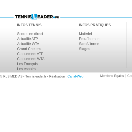
INFOS TENNIS
INFOS PRATIQUES
Scores en direct
Matériel
Actualité ATP
Entraînement
Actualité WTA
Santé/ forme
Grand Chelem
Stages
Classement ATP
Classement WTA
Les Français
Les espoirs
Mentions légales
Con
© RLS MEDIAS - Tennisleader.fr - Réalisation :
Canal-Web