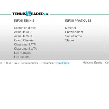
INFOS TENNIS
INFOS PRATIQUES
Scores en direct
Matériel
Actualité ATP
Entraînement
Actualité WTA
Santé/ forme
Grand Chelem
Stages
Classement ATP
Classement WTA
Les Français
Les espoirs
Mentions légales
Con
© RLS MEDIAS - Tennisleader.fr - Réalisation :
Canal-Web