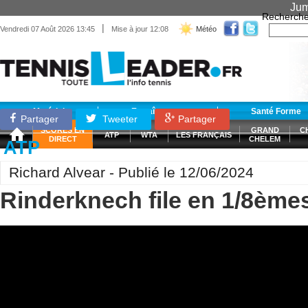
Jum
Recherche
|
Vendredi 07 Août 2026 13:45
Mise à jour 12:08
Météo
Matériel
Entraînement
Santé Forme
Partager
Tweeter
Partager
SCORES EN
GRAND
C
ATP
WTA
LES FRANÇAIS
DIRECT
CHELEM
ATP
Richard Alvear - Publié le 12/06/2024
Rinderknech file en 1/8èmes