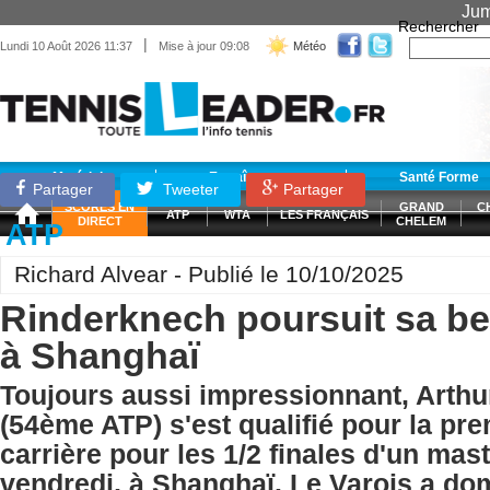
Jum
Rechercher
|
Lundi 10 Août 2026 11:37
Mise à jour 09:08
Météo
Matériel
Entraînement
Santé Forme
Partager
Tweeter
Partager
SCORES EN
GRAND
C
ATP
WTA
LES FRANÇAIS
DIRECT
CHELEM
ATP
Richard Alvear - Publié le 10/10/2025
Rinderknech poursuit sa be
à Shanghaï
Toujours aussi impressionnant, Arth
(54ème ATP) s'est qualifié pour la pre
carrière pour les 1/2 finales d'un mas
vendredi, à Shanghaï. Le Varois a do