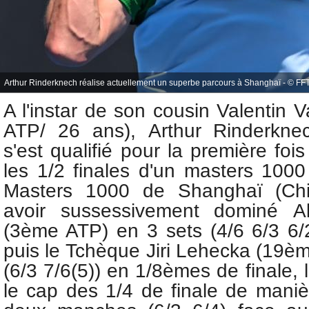
Arthur Rinderknech réalise actuellement un superbe parcours à Shanghaï - © FFT
A l'instar de son cousin Valentin
ATP/ 26 ans),
Arthur Rinderkn
s'est qualifié pour la première foi
les 1/2 finales d'un masters 1000
Masters 1000
de Shanghaï (Ch
avoir sussessivement
dominé
A
(3ème ATP)
en 3 sets (4/6 6/3 6/
puis le
Tchèque
Jiri Lehecka (19è
(6/3 7/6(5)) en 1/8èmes de finale, 
le cap des 1/4 de finale de maniè