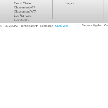
Grand Chelem
Stages
Classement ATP
Classement WTA
Les Français
Les espoirs
Mentions légales
Con
© RLS MEDIAS - Tennisleader.fr - Réalisation :
Canal-Web