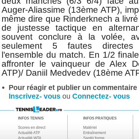
deux manches (6/3 6/4) face 
Auger-Aliassime (13ème ATP), imp
même dire que Rinderknech a livré
de justesse tactique en alterna
souvent conclure à la volée, 
seulement 5 fautes directes
l'ensemble du match. En 1/2 finale
affronter le vainqueur de Alex 
ATP)/ Daniil Medvedev (18ème ATP
Pour réagir et publier un commentaire s
Inscrivez- vous
ou
Connectez- vous
INFOS TENNIS
INFOS PRATIQUES
Scores en direct
Matériel
Actualité ATP
Entraînement
Actualité WTA
Santé/ forme