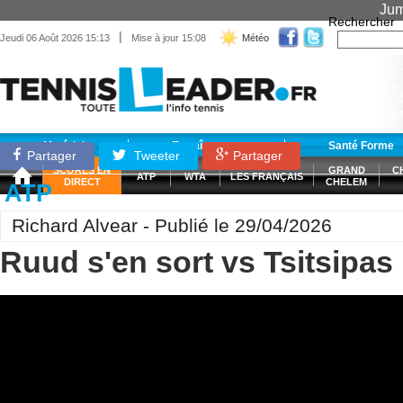
Jum
Rechercher
|
Jeudi 06 Août 2026 15:13
Mise à jour 15:08
Météo
Matériel
Entraînement
Santé Forme
Partager
Tweeter
Partager
SCORES EN
GRAND
C
ATP
WTA
LES FRANÇAIS
DIRECT
CHELEM
ATP
Richard Alvear - Publié le 29/04/2026
Ruud s'en sort vs Tsitsipas