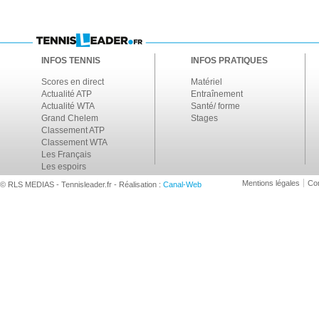
INFOS TENNIS
INFOS PRATIQUES
Scores en direct
Matériel
Actualité ATP
Entraînement
Actualité WTA
Santé/ forme
Grand Chelem
Stages
Classement ATP
Classement WTA
Les Français
Les espoirs
Mentions légales
Con
© RLS MEDIAS - Tennisleader.fr - Réalisation :
Canal-Web