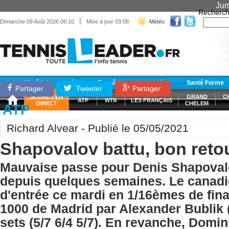
Jum
Recherch
|
Dimanche 09 Août 2026 06:10
Mise à jour 03:08
Météo
Matériel
Entraînement
Santé Forme
Partager
Tweeter
Partager
SCORES EN
GRAND
C
ATP
WTA
LES FRANÇAIS
DIRECT
CHELEM
ATP
Richard Alvear - Publié le 05/05/2021
Shapovalov battu, bon reto
Mauvaise passe pour Denis Shapoval
depuis quelques semaines. Le canadi
d'entrée ce mardi en 1/16èmes de fin
1000 de Madrid par Alexander Bublik
sets (5/7 6/4 5/7). En revanche, Domi