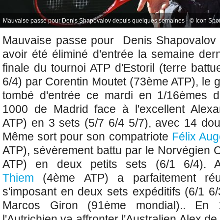
Mauvaise passe pour Denis Shapovalov depuis quelques semaines - © Icon Spor
Mauvaise passe pour
Denis Shapovalov
avoir été éliminé d'entrée la semaine der
finale du tournoi ATP d'Estoril (terre batt
6/4) par
Corentin Moutet (73ème ATP), le 
tombé d'entrée ce mardi en 1/16èmes d
1000 de Madrid face à l'excellent Alex
ATP) en 3 sets (5/7 6/4 5/7), avec 14 dou
Même sort pour son compatriote
Félix Aug
ATP), sévèrement battu par le Norvégien
C
ATP) en deux petits sets (6/1 6/4). A
Thiem
(4ème ATP) a parfaitement réu
s'imposant en deux sets expéditifs (6/1 6/
Marcos Giron (91ème mondial).. En 1
l'Autrichien va affronter l'Australien Alex d