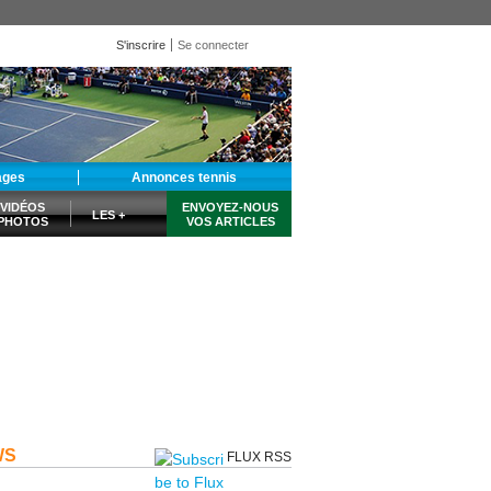
S'inscrire
Se connecter
ages
Annonces tennis
VIDÉOS
ENVOYEZ-NOUS
LES +
PHOTOS
VOS ARTICLES
WS
FLUX RSS