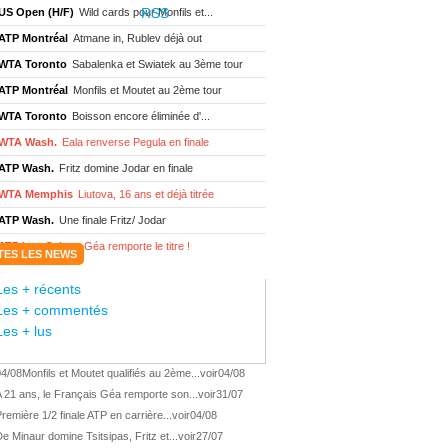
US Open (H/F)
Wild cards pour Monfils et...
ATP Montréal
Atmane in, Rublev déjà out
WTA Toronto
Sabalenka et Swiatek au 3ème tour
ATP Montréal
Monfils et Moutet au 2ème tour
WTA Toronto
Boisson encore éliminée d'...
WTA Wash.
Eala renverse Pegula en finale
ATP Wash.
Fritz domine Jodar en finale
WTA Memphis
Liutova, 16 ans et déjà titrée
ATP Wash.
Une finale Fritz/ Jodar
ATP Los Cabos
Géa remporte le titre !
TES LES NEWS
WTA Wash.
Eala domine Svitolina
Les + récents
ATP Wash.
De Minaur éliminé en 1/4
Les + commentés
ATP Los Cabos
Géa en finale !
Les + lus
ATP Los Cabos
1ère 1/2 finale pour Géa
04/08
Monfils et Moutet qualifiés au 2ème...
voir
04/08
WTA Washington
Svitolina et Pegula en 1/4
 21 ans, le Français Géa remporte son...
voir
31/07
ATP Wash.
Pas de 1/4 pour Humbert et Atmane
remière 1/2 finale ATP en carrière...
voir
04/08
WTA Washington
Déjà fini pour Fernandez
e Minaur domine Tsitsipas, Fritz et...
voir
27/07