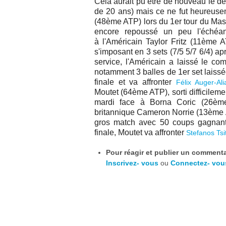
Cela aurait pu être de nouveau le der
de 20 ans) mais ce ne fut heureuse
(48ème ATP)
lors du 1er tour du Ma
encore repoussé un peu l'échéan
à
l'Américain Taylor Fritz (11ème A
s'imposant en 3 sets (7/5 5/7 6/4) ap
service, l'Américain a laissé le co
notamment 3 balles de 1er set laiss
finale et va affronter
Félix Auger-Al
Moutet (64ème ATP), sorti difficileme
mardi face à Borna Coric (26ème
britannique Cameron Norrie (13ème AT
gros match avec 50 coups gagnant
finale, Moutet va affronter
Stefanos Tsi
Pour réagir et publier un commentai
Inscrivez- vous
ou
Connectez- vou