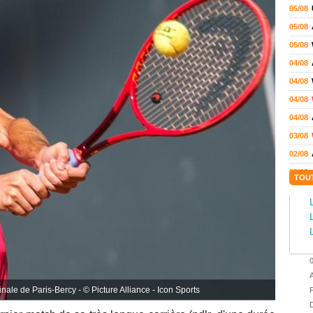
05/08
05/08
05/08
04/08
04/08
04/08
04/08
03/08
02/08
02/08
TOU
01/08
01/08
01/08
31/07
31/07
A
31/07
inale de Paris-Bercy - © Picture Alliance - Icon Sports
P
30/07
D