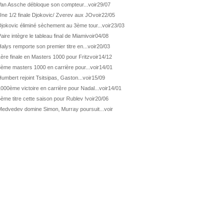
ATP Washington
De Minaur domine Tsitsipas
Van Assche débloque son compteur...
voir
29/07
Une 1/2 finale Djokovic/ Zverev aux JO
voir
22/05
WTA Washington
Fernandez débute bien
jokovic éliminé sèchement au 3ème tour...
voir
23/03
ATP Washington
Fritz et Musetti en 1/8èmes
aire intègre le tableau final de Miami
voir
04/08
WTA Prague
Tagger, premier sacre à 18 ans
alys remporte son premier titre en...
voir
20/03
ATP Estoril
Van Assche remporte son 1er...
ère finale en Masters 1000 pour Fritz
voir
14/12
3ème masters 1000 en carrière pour...
voir
14/01
ATP Kitzbühel
Halys débloque son compteur !
umbert rejoint Tsitsipas, Gaston...
voir
15/09
ATP Estoril
Van Assche s'offre Rublev
000ème victoire en carrière pour Nadal...
voir
14/01
ATP Kitzbühel
Halys rallie les 1/2 finales
ème titre cette saison pour Rublev !
voir
20/06
ATP Estoril
Van Assche en 1/4 de finale
Medvedev domine Simon, Murray poursuit...
voir
ATP Estoril
Jacquet s'incline de...
ATP Kitzbühel
Halys domine Vacherot en deux...
ATP Kitzbühel
Halys maîtrise Djere
ATP Estoril
Wawrinka déjà out, Gaston en 1/...