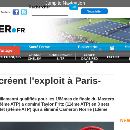
Jump to Navigation
Rechercher
Newsletter
Météo
t
Santé Forme
E-billetterie
-
+
St
A
A
0
artager
GRAND
CHALLENGER
COUPE
ES FRANÇAIS
ESPOIR
CHELEM
S ITF
DAVIS FED
CUP
S
réent l'exploit à Paris-
illamennt qualifiés pour les 1/8èmes de finale du Masters
8ème ATP) a dominé Taylor Fritz (11ème ATP) en 3 sets
utet (64ème ATP) qui a éliminé Cameron Norrie (13ème
NE