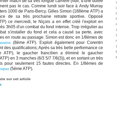
nier match de sa très longue carrière (ndlr, d'une durée
30/07
ment pas le cas. Comme lundi soir face à
Andy Murray
28/07
sters 1000 de Paris-Bercy,
Gilles Simon (188ème ATP) a
D
28/07
ce de sa très prochaine retraite sportive.
Opposé
P
TP) ce mercredi, le Niçois a en effet créé l'exploit en
27/07
H
rès 3h05 d'un combat du fond intense. Trop irrégulier au
27/07
1
mbat s'installer du fond et cela a causé sa perte, avec
25/07
ées en route au passage. Simon est donc en 1/8èmes de
H
(8ème ATP). Exploit également pour Corentin
iassime
25/07
1
nt des qualifications; Après sa très belle performance ce
24/07
5
 ATP), le gaucher francilien a éliminé le gaucher
24/07
P) en 3 manches (6/3 5/7 7/6(3)), et en sortant un très
s pour seulement 15 fautes directes. En 1/8èmes de
23/07
(5ème ATP).
tsipas
23/07
22/07
re sur cet article
22/07
s