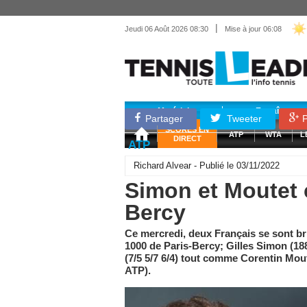
|
Jeudi 06 Août 2026 08:30
Mise à jour 06:08
Matériel
Entraînemen
Partager
Tweeter
P
SCORES EN
ATP
WTA
L
DIRECT
ATP
Richard Alvear - Publié le 03/11/2022
Simon et Moutet c
Bercy
Ce mercredi, deux Français se sont br
1000 de Paris-Bercy; Gilles Simon (18
(7/5 5/7 6/4) tout comme Corentin Mo
ATP).