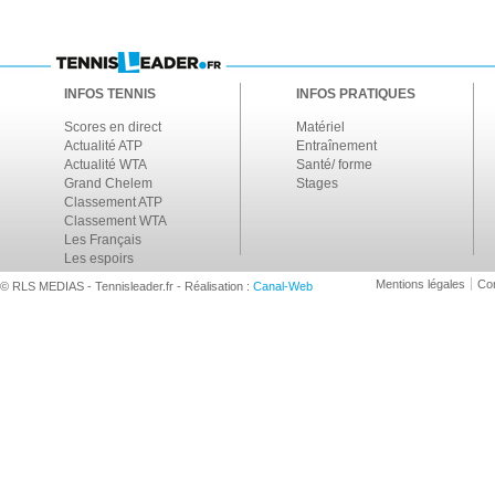
INFOS TENNIS
INFOS PRATIQUES
Scores en direct
Matériel
Actualité ATP
Entraînement
Actualité WTA
Santé/ forme
Grand Chelem
Stages
Classement ATP
Classement WTA
Les Français
Les espoirs
Mentions légales
Con
© RLS MEDIAS - Tennisleader.fr - Réalisation :
Canal-Web