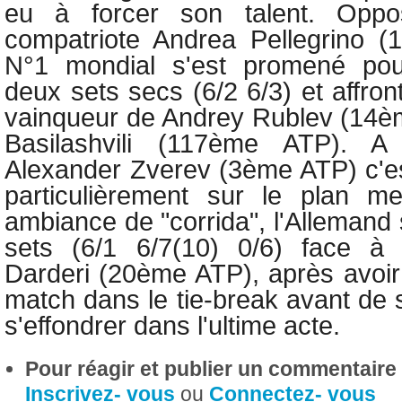
eu à forcer son talent. Op
compatriote Andrea Pellegrino (
N°1 mondial s'est promené pou
deux sets secs (6/2 6/3) et affron
vainqueur de Andrey Rublev (14è
Basilashvili (117ème ATP). A 
Alexander Zverev (3ème ATP) c'e
particulièrement sur le plan m
ambiance de "corrida", l'Allemand s
sets (6/1 6/7(10) 0/6) face à l
Darderi (20ème ATP), après avoir 
match dans le tie-break avant de 
s'effondrer dans l'ultime acte.
Pour réagir et publier un commentaire s
Inscrivez- vous
ou
Connectez- vous