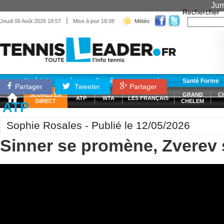
Jum
Rechercher
|
Jeudi 06 Août 2026 18:57
Mise à jour 18:08
Météo
Matériel
Entraînement
Santé Forme
Partager
Tweeter
Partager
SCORES EN
GRAND
C
ATP
WTA
LES FRANÇAIS
DIRECT
CHELEM
ATP
Sophie Rosales - Publié le 12/05/2026
Sinner se promène, Zverev