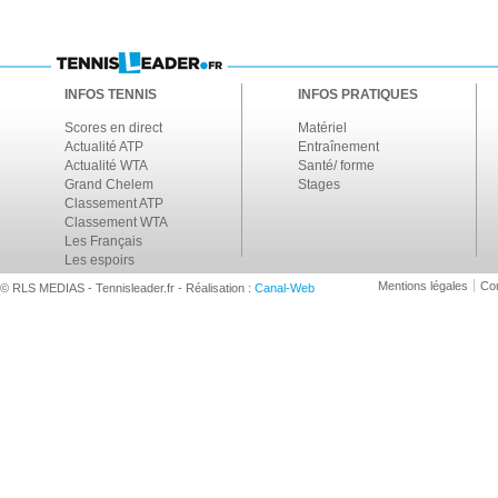
INFOS TENNIS
INFOS PRATIQUES
Scores en direct
Matériel
Actualité ATP
Entraînement
Actualité WTA
Santé/ forme
Grand Chelem
Stages
Classement ATP
Classement WTA
Les Français
Les espoirs
Mentions légales
Con
© RLS MEDIAS - Tennisleader.fr - Réalisation :
Canal-Web