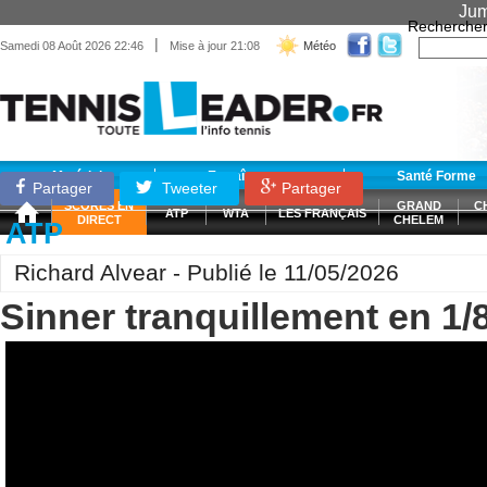
Jum
Recherche
|
Samedi 08 Août 2026 22:46
Mise à jour 21:08
Météo
Matériel
Entraînement
Santé Forme
Partager
Tweeter
Partager
SCORES EN
GRAND
C
ATP
WTA
LES FRANÇAIS
DIRECT
CHELEM
ATP
Richard Alvear - Publié le 11/05/2026
Sinner tranquillement en 1