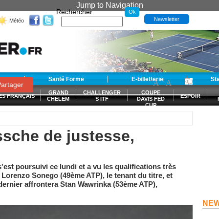
Jump to Navigation
Rechercher
Newsletter
Météo
t
Santé Forme
E-billetterie
-
+
St
A
A
0
artager
GRAND
CHALLENGER
COUPE
ES FRANÇAIS
ESPOIR
CHELEM
S ITF
DAVIS FED
CUP
S
sche de justesse,
st poursuivi ce lundi et a vu les qualifications très
e Lorenzo Sonego (49ème ATP), le tenant du titre, et
ernier affrontera Stan Wawrinka (53ème ATP),
NE