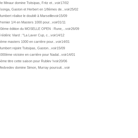
ATP Los Cabos
1ère 1/2 finale pour Géa
e Minaur domine Tsitsipas, Fritz et...
voir
17/02
Tsonga, Gaston et Herbert en 1/8èmes de...
voir
25/02
WTA Washington
Svitolina et Pegula en 1/4
umbert réalise le doublé à Marseille
voir
15/09
ATP Wash.
Pas de 1/4 pour Humbert et Atmane
remier 1/4 en Masters 1000 pour...
voir
01/11
WTA Washington
Déjà fini pour Fernandez
20ème édition du MOSELLE OPEN : Rune,...
voir
26/09
ATP Washington
De Minaur domine Tsitsipas
rédéric Viard : "La Laver Cup, c...
voir
14/12
3ème masters 1000 en carrière pour...
voir
14/01
WTA Washington
Fernandez débute bien
umbert rejoint Tsitsipas, Gaston...
voir
15/09
ATP Washington
Fritz et Musetti en 1/8èmes
000ème victoire en carrière pour Nadal...
voir
14/01
WTA Prague
Tagger, premier sacre à 18 ans
ème titre cette saison pour Rublev !
voir
20/06
ATP Estoril
Van Assche remporte son 1er...
Medvedev domine Simon, Murray poursuit...
voir
ATP Kitzbühel
Halys débloque son compteur !
ATP Estoril
Van Assche s'offre Rublev
ATP Kitzbühel
Halys rallie les 1/2 finales
ATP Estoril
Van Assche en 1/4 de finale