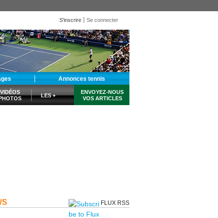
S'inscrire
Se connecter
ages
Annonces tennis
VIDÉOS
ENVOYEZ-NOUS
LES +
PHOTOS
VOS ARTICLES
WS
FLUX RSS