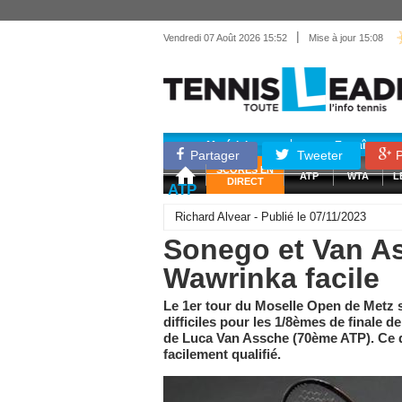
|
Vendredi 07 Août 2026 15:52
Mise à jour 15:08
Matériel
Entraînemen
Partager
Tweeter
P
SCORES EN
ATP
WTA
L
DIRECT
ATP
Richard Alvear - Publié le 07/11/2023
Sonego et Van As
Wawrinka facile
Le 1er tour du Moselle Open de Metz s'e
difficiles pour les 1/8èmes de finale d
de Luca Van Assche (70ème ATP). Ce d
facilement qualifié.