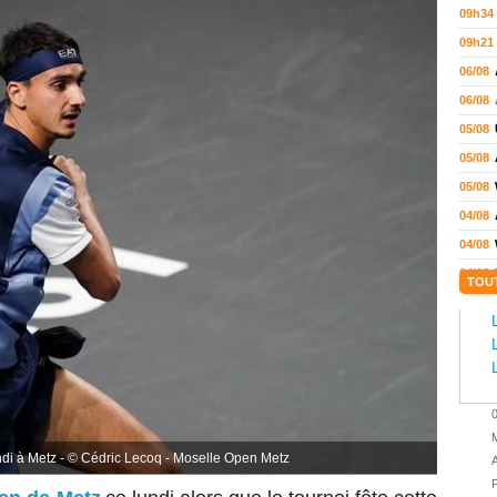
09h34
09h21
06/08
06/08
05/08
05/08
05/08
04/08
04/08
04/08
TOU
04/08
03/08
02/08
02/08
01/08
M
01/08
undi à Metz - © Cédric Lecoq - Moselle Open Metz
A
01/08
P