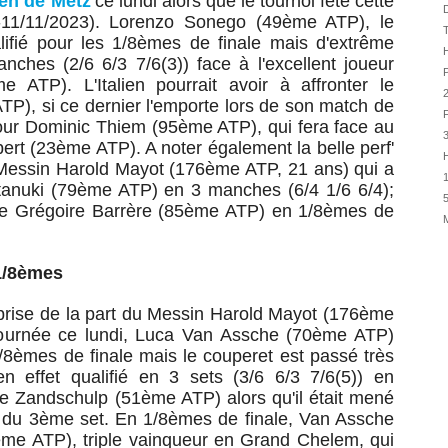
en de Metz
ce lundi alors que le tournoi fête cette
31/07
D
-11/11/2023).
Lorenzo Sonego (49ème ATP), le
31/07
ualifié pour les 1/8èmes de finale mais d'extrême
H
31/07
ches (2/6 6/3 7/6(3)) face à l'excellent joueur
P
 ATP). L'Italien pourrait avoir à affronter le
30/07
), si ce dernier l'emporte lors de son match de
30/07
F
ur Dominic Thiem (95ème ATP), qui fera face au
28/07
t (23ème ATP). A noter également la belle perf'
H
28/07
 Messin Harold Mayot (176ème ATP, 21 ans) qui a
1
anuki (79ème ATP) en 3 manches (6/4 1/6 6/4);
27/07
5
te
Grégoire Barrère
(85ème ATP) en 1/8èmes de
27/07
25/07
25/07
1/8èmes
24/07
urprise de la part du Messin Harold Mayot (176ème
24/07
ournée ce lundi
, Luca Van Assche (70ème ATP)
 1/8èmes de finale mais le couperet est passé très
en effet qualifié en 3 sets (3/6 6/3 7/6(5)) en
e Zandschulp (51ème ATP) alors qu'il était mené
ak du 3ème set. En 1/8èmes de finale,
Van Assche
me ATP), triple vainqueur en Grand Chelem, qui