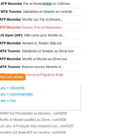
ATP Montréal
Fils et Rinderknech en 1/8èmes
WTA Toronto
Sabalenka et Swiatek en contrôle
ATP Montréal
Monfils out, Fils et Atmane...
ATP Montréal
Zverev, Fritz et Medvedev...
US Open (H/F)
Wild cards pour Monfils et...
ATP Montréal
Atmane in, Rublev déjà out
WTA Toronto
Sabalenka et Swiatek au 3ème tour
ATP Montréal
Monfils et Moutet au 2ème tour
WTA Toronto
Boisson encore éliminée d'...
WTA Wash.
Eala renverse Pegula en finale
TES LES NEWS
ATP Wash.
Fritz domine Jodar en finale
Les + récents
WTA Memphis
Liutova, 16 ans et déjà titrée
Les + commentés
ATP Wash.
Une finale Fritz/ Jodar
Les + lus
ATP Los Cabos
Géa remporte le titre !
06/08
C'est l'hécatombe au Masters...
voir
06/08
WTA Wash.
Eala domine Svitolina
onfils et Moutet qualifiés au 2ème...
voir
04/08
ATP Wash.
De Minaur éliminé en 1/4
 21 ans, le Français Géa remporte son...
voir
31/07
ATP Los Cabos
Géa en finale !
remière 1/2 finale ATP en carrière...
voir
04/08