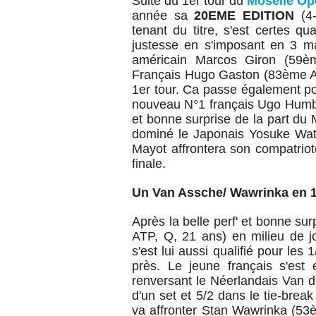
Suite du 1er tour
du
Moselle Op
année sa
20EME EDITION
(4
tenant du titre, s'est certes q
justesse en s'imposant en 3 man
américain Marcos Giron (59ème
Français Hugo Gaston (83ème ATP
1er tour.
Ca passe également po
nouveau N°1 français Ugo Humber
et bonne surprise de la part du
dominé le Japonais Yosuke Wat
Mayot affrontera son compatrio
finale.
Un Van Assche/ Wawrinka en 
Après la belle perf' et bonne s
ATP, Q, 21 ans) en milieu de j
s'est lui aussi qualifié pour les
près. Le jeune français s'est 
renversant le Néerlandais Van d
d'un set et 5/2 dans le tie-bre
va affronter
Stan
Wawrinka (53è