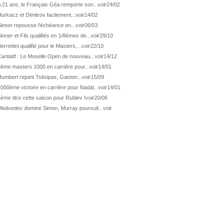
ATP Los Cabos
Géa remporte le titre !
 21 ans, le Français Géa remporte son...
voir
24/02
urkacz et Dimitrov facilement...
voir
14/02
WTA Wash.
Eala domine Svitolina
Simon repousse l'échéance en...
voir
06/03
ATP Wash.
De Minaur éliminé en 1/4
inner et Fils qualifiés en 1/8èmes de...
voir
29/10
ATP Los Cabos
Géa en finale !
errettini qualifié pour le Masters,...
voir
22/10
ATP Los Cabos
1ère 1/2 finale pour Géa
aritatif : Le Moselle Open de nouveau...
voir
14/12
3ème masters 1000 en carrière pour...
voir
14/01
WTA Washington
Svitolina et Pegula en 1/4
umbert rejoint Tsitsipas, Gaston...
voir
15/09
ATP Wash.
Pas de 1/4 pour Humbert et Atmane
000ème victoire en carrière pour Nadal...
voir
14/01
WTA Washington
Déjà fini pour Fernandez
ème titre cette saison pour Rublev !
voir
20/06
ATP Washington
De Minaur domine Tsitsipas
Medvedev domine Simon, Murray poursuit...
voir
WTA Washington
Fernandez débute bien
ATP Washington
Fritz et Musetti en 1/8èmes
WTA Prague
Tagger, premier sacre à 18 ans
ATP Estoril
Van Assche remporte son 1er...