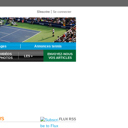
S'inscrire
Se connecter
ages
Annonces tennis
VIDÉOS
ENVOYEZ-NOUS
LES +
PHOTOS
VOS ARTICLES
WS
FLUX RSS