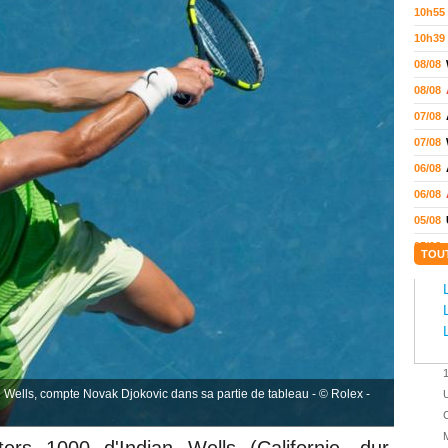
10h55
10h39
08/08
08/08
07/08
07/08
06/08
06/08
05/08
05/08
TOU
05/08
04/08
04/08
04/08
04/08
ian Wells, compte Novak Djokovic dans sa partie de tableau - © Rolex -
U
03/08
C
02/08
M