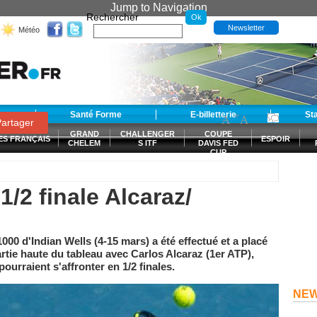
Jump to Navigation
Rechercher
Newsletter
Météo
t
Santé Forme
E-billetterie
-
+
St
A
A
0
artager
GRAND
CHALLENGER
COUPE
ES FRANÇAIS
ESPOIR
CHELEM
S ITF
DAVIS FED
CUP
S
1/2 finale Alcaraz/
1000 d'Indian Wells (4-15 mars) a été effectué et a placé
tie haute du tableau avec Carlos Alcaraz (1er ATP),
ourraient s'affronter en 1/2 finales.
NE