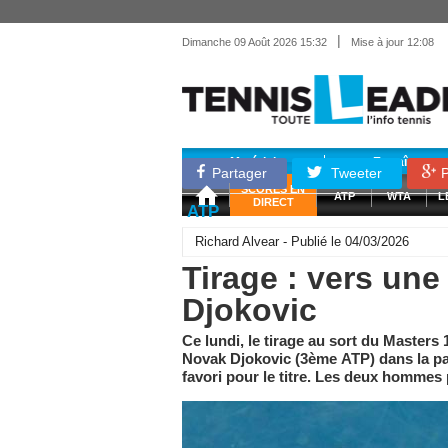
|
Dimanche 09 Août 2026 15:32
Mise à jour 12:08
Matériel
Entraînemen
Partager
Tweeter
P
SCORES EN
ATP
WTA
L
DIRECT
ATP
Richard Alvear - Publié le 04/03/2026
Tirage : vers une 
Djokovic
Ce lundi, le tirage au sort du Masters 
Novak Djokovic (3ème ATP) dans la par
favori pour le titre. Les deux hommes p