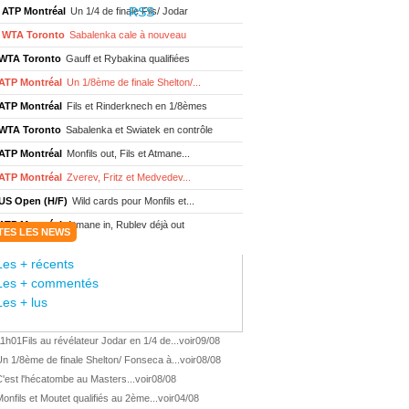
ATP Montréal
Un 1/4 de finale Fils/ Jodar
WTA Toronto
Sabalenka cale à nouveau
WTA Toronto
Gauff et Rybakina qualifiées
ATP Montréal
Un 1/8ème de finale Shelton/...
ATP Montréal
Fils et Rinderknech en 1/8èmes
WTA Toronto
Sabalenka et Swiatek en contrôle
ATP Montréal
Monfils out, Fils et Atmane...
ATP Montréal
Zverev, Fritz et Medvedev...
US Open (H/F)
Wild cards pour Monfils et...
ATP Montréal
Atmane in, Rublev déjà out
TES LES NEWS
WTA Toronto
Sabalenka et Swiatek au 3ème tour
Les + récents
ATP Montréal
Monfils et Moutet au 2ème tour
Les + commentés
WTA Toronto
Boisson encore éliminée d'...
Les + lus
WTA Wash.
Eala renverse Pegula en finale
11h01
Fils au révélateur Jodar en 1/4 de...
voir
09/08
ATP Wash.
Fritz domine Jodar en finale
n 1/8ème de finale Shelton/ Fonseca à...
voir
08/08
WTA Memphis
Liutova, 16 ans et déjà titrée
'est l'hécatombe au Masters...
voir
08/08
ATP Wash.
Une finale Fritz/ Jodar
onfils et Moutet qualifiés au 2ème...
voir
04/08