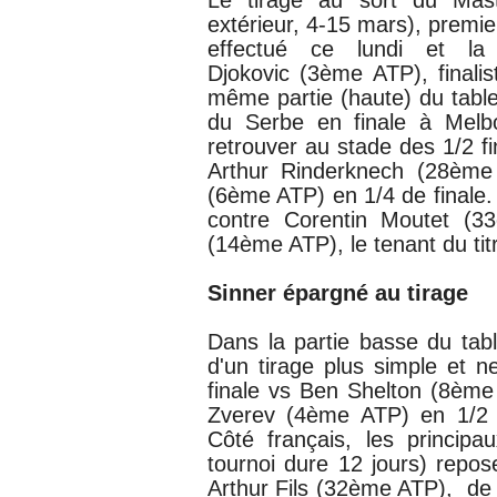
Le tirage au sort du
Mast
extérieur, 4-15 mars), premie
effectué ce lundi et la
Djokovic (3ème ATP), finali
même partie (haute) du tab
du Serbe en finale à Melb
retrouver au stade des 1/2 fi
Arthur Rinderknech (28èm
(6ème ATP) en 1/4 de finale. 
contre Corentin Moutet (
(14ème ATP), le tenant du tit
Sinner épargné au tirage
Dans la partie basse du tab
d'un tirage plus simple et n
finale vs
Ben Shelton (8ème A
Zverev (4ème ATP) en 1/2 fi
Côté français, les principa
tournoi dure 12 jours) repo
Arthur Fils (32ème ATP), de r