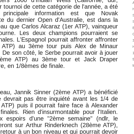
ers 1000 d'Indian Wells (Californie, dur,
02/08
A
r tournoi de cette catégorie de l'année, a été
H
01/08
 principale information est que
Novak
01/08
ste du
dernier Open d'Australie, est dans la
S
leau que
Carlos Alcaraz (1er ATP), vainqueur
01/08
B
ourne. Les deux champions pourraient se
31/07
C
nales. L'Espagnol pourrait affronter affronter
31/07
e ATP) au 3ème tour puis
Alex de Minaur
H
31/07
De son côté, le Serbe pourrait avoir à jouer
1
30/07
33ème ATP) au 3ème tour et
Jack Draper
5
30/07
re, en 1/8èmes de finale.
28/07
28/07
27/07
leau,
Jannik Sinner (2ème ATP) a bénéficié
27/07
e devrait pas être inquiété avant les 1/4 de
TP) puis il pourrait faire face à
Alexander
nales. Rien d'insurmontable pour l'Italien.
ux espoirs d'une "2ème semaine" (ndlr, le
seront sur
Arthur Rinderknech (28ème ATP)
,
etour à un bon niveau et qui pourrait devoir