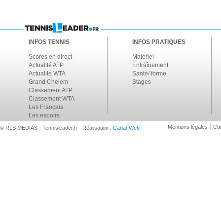
INFOS TENNIS
INFOS PRATIQUES
Scores en direct
Matériel
Actualité ATP
Entraînement
Actualité WTA
Santé/ forme
Grand Chelem
Stages
Classement ATP
Classement WTA
Les Français
Les espoirs
Mentions légales
Con
© RLS MEDIAS - Tennisleader.fr - Réalisation :
Canal-Web