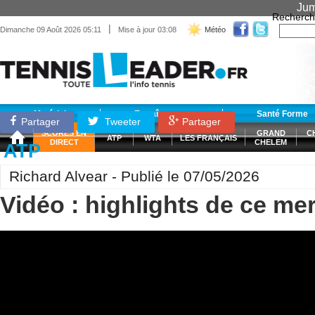
Jum
Recherch
|
Dimanche 09 Août 2026 05:11
Mise à jour 03:08
Météo
Matériel
Entraînement
Santé Forme
Partager
Tweeter
Partager
SCORES EN
GRAND
C
ATP
WTA
LES FRANÇAIS
DIRECT
CHELEM
ATP
Richard Alvear - Publié le 07/05/2026
Vidéo : highlights de ce me