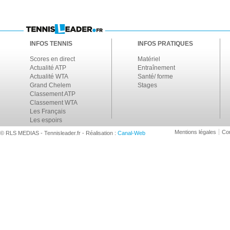
INFOS TENNIS
INFOS PRATIQUES
Scores en direct
Matériel
Actualité ATP
Entraînement
Actualité WTA
Santé/ forme
Grand Chelem
Stages
Classement ATP
Classement WTA
Les Français
Les espoirs
Mentions légales
Con
© RLS MEDIAS - Tennisleader.fr - Réalisation :
Canal-Web