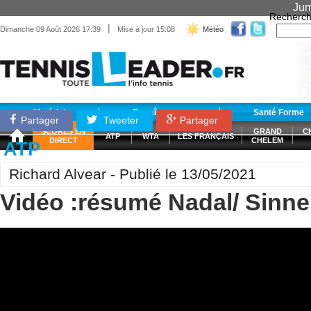
Jum
Recherch
|
Dimanche 09 Août 2026 17:39
Mise à jour 15:08
Météo
Matériel
Entraînement
Santé Forme
Partager
Tweeter
Partager
SCORES EN
GRAND
C
ATP
WTA
LES FRANÇAIS
DIRECT
CHELEM
ATP
Richard Alvear - Publié le 13/05/2021
Vidéo :résumé Nadal/ Sinne