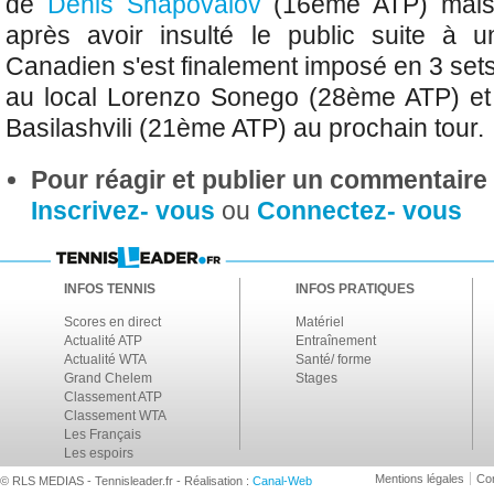
de
Denis Shapovalov
(16ème ATP) mais
après avoir insulté le public suite à un
Canadien s'est finalement imposé en 3 sets 
au local Lorenzo Sonego (28ème ATP) et 
Basilashvili (21ème ATP) au prochain tour.
Pour réagir et publier un commentaire s
Inscrivez- vous
ou
Connectez- vous
INFOS TENNIS
INFOS PRATIQUES
Scores en direct
Matériel
Actualité ATP
Entraînement
Actualité WTA
Santé/ forme
Grand Chelem
Stages
Classement ATP
Classement WTA
Les Français
Les espoirs
Mentions légales
Con
© RLS MEDIAS - Tennisleader.fr - Réalisation :
Canal-Web