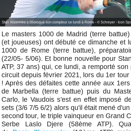
Stan Wawrinka a débloqué son compteur ce lundi à Rome - © Schreyer - Icon Spo
Le masters 1000 de Madrid (terre battue) 
(et joueuses) ont débuté ce dimanche et l
1000 de Rome (terre battue), préparato
(22/05- 5/06). Et bonne nouvelle pour
Sta
ATP, 37 ans) qui, ce lundi, a remporté son
circuit depuis février 2021, lors du 1er tour
! Après des défaites cette année aux 1ers
de Marbella (terre battue) puis du Mas
Carlo, le Vaudois s'est en effet imposé d
sets (3/6 7/5 6/2) alors qu'il était mené d'u
second tour, le triple vainqueur en Grand C
Serbe Laslo Djere (58ème ATP). Quali