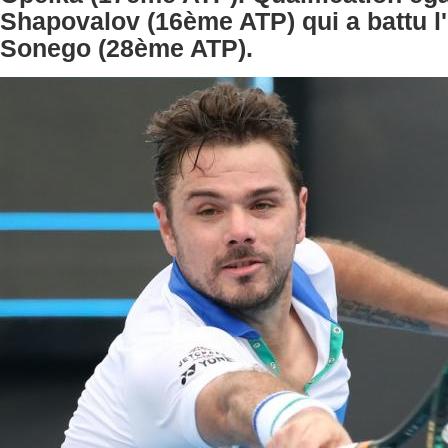
Shapovalov (16ème ATP) qui a battu l'
Sonego (28ème ATP).