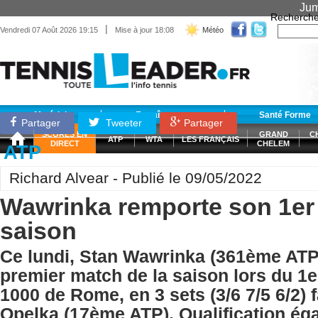
Jum
Recherche
|
Vendredi 07 Août 2026 19:15
Mise à jour 18:08
Météo
Matériel
Entraînement
Santé Forme
Partager
Tweeter
Partager
SCORES EN
GRAND
C
ATP
WTA
LES FRANÇAIS
DIRECT
CHELEM
ATP
Richard Alvear - Publié le 09/05/2022
Wawrinka remporte son 1er
saison
Ce lundi, Stan Wawrinka (361ème ATP
premier match de la saison lors du 1e
1000 de Rome, en 3 sets (3/6 7/5 6/2) f
Opelka (17ème ATP). Qualification ég