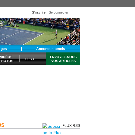
S'inscrire
Se connecter
ages
Annonces tennis
VIDÉOS
ENVOYEZ-NOUS
LES +
PHOTOS
VOS ARTICLES
WS
FLUX RSS