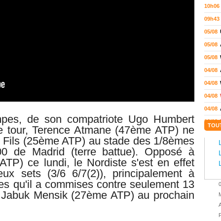
10h06
09h43
05/08
05/08
05/08
04/08
04/08
04/08
04/08
mpes, de son compatriote Ugo Humbert
03/08
TOU
 tour,
Terence Atmane (47ème ATP) ne
02/08
ur Fils (25ème ATP) au stade des 1/8èmes
02/08
0 de Madrid (terre battue). Opposé à
TP) ce lundi, le Nordiste s'est en effet
01/08
ux sets (3/6 6/7(2)), principalement à
01/08
tes qu'il a commises contre seulement 13
01/08
ra Jabuk Mensik (27ème ATP) au prochain
M
31/07
A
31/07
P