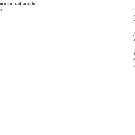
31/07
re sur cet article
D
s
6
30/07
R
30/07
A
28/07
28/07
A
27/07
H
27/07
1
25/07
5
25/07
24/07
24/07
23/07
23/07