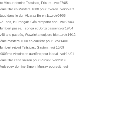
ATP Wash.
Pas de 1/4 pour Humbert et Atmane
e Minaur domine Tsitsipas, Fritz et...
voir
27/05
ème titre en Masters 1000 pour Zverev...
voir
27/03
WTA Washington
Déjà fini pour Fernandez
uud dans le dur, Alcaraz file en 1/...
voir
04/08
ATP Washington
De Minaur domine Tsitsipas
 21 ans, le Français Géa remporte son...
voir
27/03
WTA Washington
Fernandez débute bien
Humbert passe, Tsonga et Bonzi cassent
voir
19/04
ATP Washington
Fritz et Musetti en 1/8èmes
 40 ans passés, Wawrinka toujours bien...
voir
14/12
3ème masters 1000 en carrière pour...
voir
14/01
WTA Prague
Tagger, premier sacre à 18 ans
umbert rejoint Tsitsipas, Gaston...
voir
15/09
ATP Estoril
Van Assche remporte son 1er...
000ème victoire en carrière pour Nadal...
voir
14/01
ATP Kitzbühel
Halys débloque son compteur !
ème titre cette saison pour Rublev !
voir
20/06
ATP Estoril
Van Assche s'offre Rublev
Medvedev domine Simon, Murray poursuit...
voir
ATP Kitzbühel
Halys rallie les 1/2 finales
ATP Estoril
Van Assche en 1/4 de finale
ATP Estoril
Jacquet s'incline de...
ATP Kitzbühel
Halys domine Vacherot en deux...