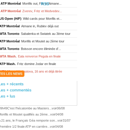
ATP Montréal
Monfils out, Fils et Atmane...
ATP Montréal
Zverev, Fritz et Medvedev...
US Open (H/F)
Wild cards pour Monfils et...
ATP Montréal
Atmane in, Rublev déjà out
WTA Toronto
Sabalenka et Swiatek au 3ème tour
ATP Montréal
Monfils et Moutet au 2ème tour
WTA Toronto
Boisson encore éliminée d'...
WTA Wash.
Eala renverse Pegula en finale
ATP Wash.
Fritz domine Jodar en finale
WTA Memphis
Liutova, 16 ans et déjà titrée
TES LES NEWS
ATP Wash.
Une finale Fritz/ Jodar
Les + récents
ATP Los Cabos
Géa remporte le titre !
Les + commentés
WTA Wash.
Eala domine Svitolina
Les + lus
ATP Wash.
De Minaur éliminé en 1/4
09h49
C'est l'hécatombe au Masters...
voir
06/08
ATP Los Cabos
Géa en finale !
onfils et Moutet qualifiés au 2ème...
voir
04/08
ATP Los Cabos
1ère 1/2 finale pour Géa
 21 ans, le Français Géa remporte son...
voir
31/07
WTA Washington
Svitolina et Pegula en 1/4
remière 1/2 finale ATP en carrière...
voir
04/08