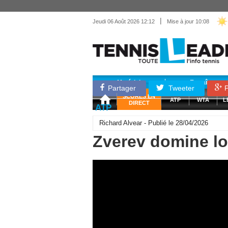
|
Jeudi 06 Août 2026 12:12
Mise à jour 10:08
Matériel
Entraînemen
Partager
Tweeter
P
SCORES EN
ATP
WTA
L
DIRECT
ATP
Richard Alvear - Publié le 28/04/2026
Zverev domine l