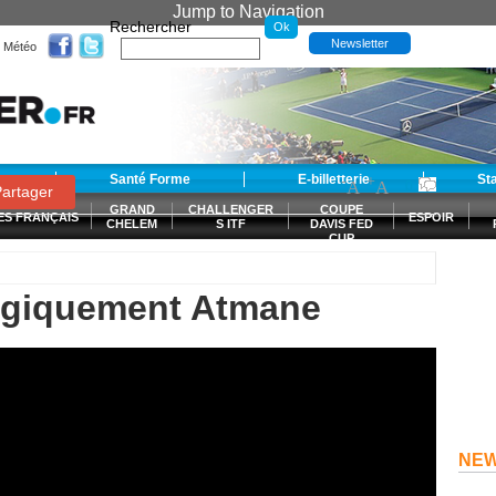
Jump to Navigation
Rechercher
Newsletter
Météo
t
Santé Forme
E-billetterie
-
+
St
A
A
0
artager
GRAND
CHALLENGER
COUPE
ES FRANÇAIS
ESPOIR
CHELEM
S ITF
DAVIS FED
CUP
S
ogiquement Atmane
NE