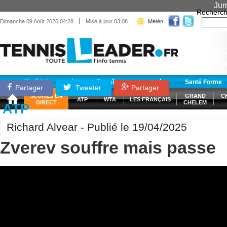
Jum
Recherch
|
Dimanche 09 Août 2026 04:28
Mise à jour 03:08
Météo
Matériel
Entraînement
Santé Forme
Partager
Tweeter
Partager
SCORES EN
GRAND
C
ATP
WTA
LES FRANÇAIS
DIRECT
CHELEM
ATP
Richard Alvear - Publié le 19/04/2025
Zverev souffre mais passe