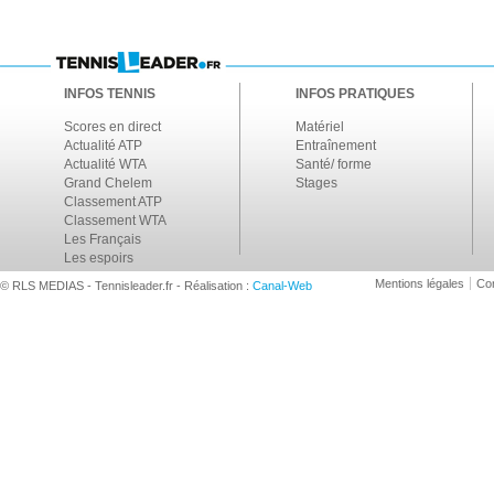
INFOS TENNIS
INFOS PRATIQUES
Scores en direct
Matériel
Actualité ATP
Entraînement
Actualité WTA
Santé/ forme
Grand Chelem
Stages
Classement ATP
Classement WTA
Les Français
Les espoirs
Mentions légales
Con
© RLS MEDIAS - Tennisleader.fr - Réalisation :
Canal-Web