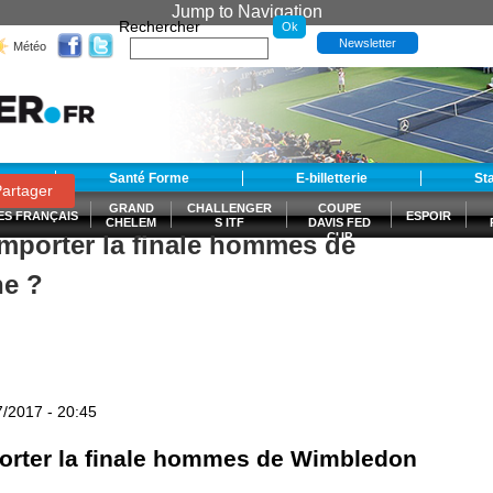
Jump to Navigation
Rechercher
Newsletter
Météo
t
Santé Forme
E-billetterie
St
artager
GRAND
CHALLENGER
COUPE
ES FRANÇAIS
ESPOIR
CHELEM
S ITF
DAVIS FED
emporter la finale hommes de
CUP
S
e ?
7/2017 - 20:45
porter la finale hommes de Wimbledon