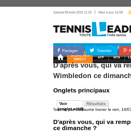
|
Samedi 08 Août 2026 11:29
Mise à jour 10:08
Matériel
Entraînemen
Partager
Tweeter
P
SCORES EN
ATP
WTA
L
DIRECT
D'après vous, qui va r
Wimbledon ce dimanch
Onglets principaux
Voir
Résultats
(onglet actif)
Soumis par
Guillaume Issner
le ven, 14/0
D'après vous, qui va rem
ce dimanche ?