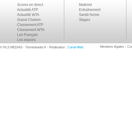
Scores en direct
Matériel
Actualité ATP
Entraînement
Actualité WTA
Santé/ forme
Grand Chelem
Stages
Classement ATP
Classement WTA
Les Français
Les espoirs
Mentions légales
Con
© RLS MEDIAS - Tennisleader.fr - Réalisation :
Canal-Web