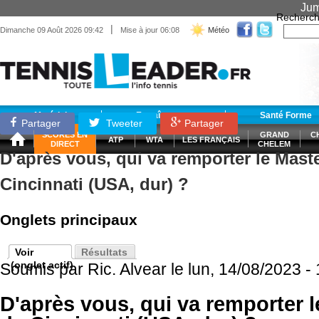
Jum
Recherch
|
Dimanche 09 Août 2026 09:42
Mise à jour 06:08
Météo
Matériel
Entraînement
Santé Forme
Partager
Tweeter
Partager
SCORES EN
GRAND
C
ATP
WTA
LES FRANÇAIS
DIRECT
CHELEM
D'après vous, qui va remporter le Mast
Cincinnati (USA, dur) ?
Onglets principaux
Voir
Résultats
(onglet actif)
Soumis par
Ric. Alvear
le lun, 14/08/2023 -
D'après vous, qui va remporter 