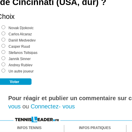
de Cincinnati (USA, dur) ?
Choix
Novak Djokovic
Carlos Alcaraz
Daniil Medvedev
Casper Ruud
Stefanos Tsitsipas
Jannik Sinner
Andrey Rublev
Un autre joueur
Pour réagir et publier un commentaire sur ce
vous
ou
Connectez- vous
INFOS TENNIS
INFOS PRATIQUES