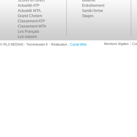
Scores en direct
Matériel
Actualité ATP
Entraînement
Actualité WTA
Santé/ forme
Grand Chelem
Stages
Classement ATP
Classement WTA
Les Français
Les espoirs
Mentions légales
Con
© RLS MEDIAS - Tennisleader.fr - Réalisation :
Canal-Web