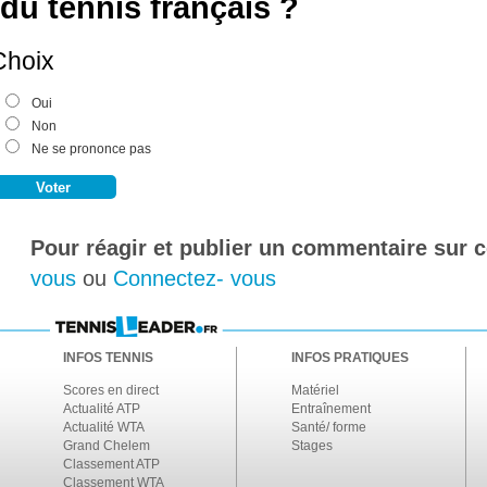
du tennis français ?
Choix
Oui
Non
Ne se prononce pas
Pour réagir et publier un commentaire sur ce
vous
ou
Connectez- vous
INFOS TENNIS
INFOS PRATIQUES
Scores en direct
Matériel
Actualité ATP
Entraînement
Actualité WTA
Santé/ forme
Grand Chelem
Stages
Classement ATP
Classement WTA