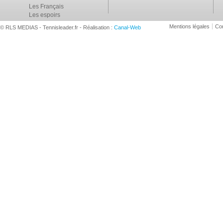
Les Français
Les espoirs
Mentions légales
Con
© RLS MEDIAS - Tennisleader.fr - Réalisation :
Canal-Web