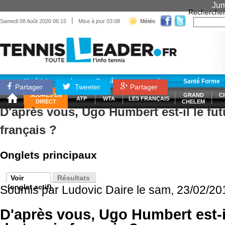
Jum
Recherche
|
Samedi 08 Août 2026 06:15
Mise à jour 03:08
Météo
Matériel
Entraînement
Santé Forme
Partager
Tweeter
Partager
SCORES EN
GRAND
C
ATP
WTA
LES FRANÇAIS
DIRECT
CHELEM
D'après vous, Ugo Humbert est-il le fut
français ?
Onglets principaux
Voir
Résultats
(onglet actif)
Soumis par
Ludovic Daire
le sam, 23/02/20
D'après vous, Ugo Humbert est-il