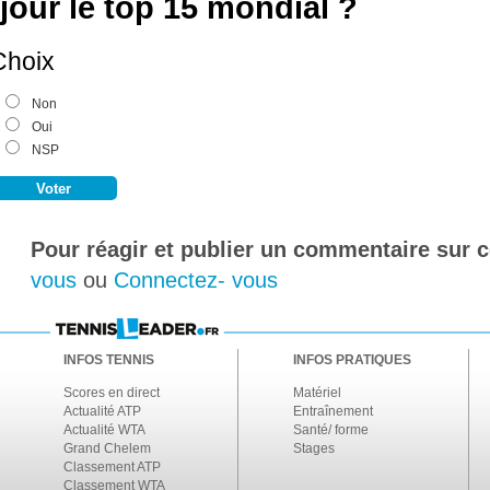
jour le top 15 mondial ?
Choix
Non
Oui
NSP
Pour réagir et publier un commentaire sur ce
vous
ou
Connectez- vous
INFOS TENNIS
INFOS PRATIQUES
Scores en direct
Matériel
Actualité ATP
Entraînement
Actualité WTA
Santé/ forme
Grand Chelem
Stages
Classement ATP
Classement WTA