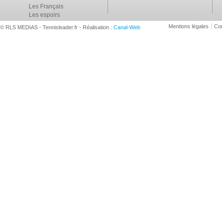
Les Français
Les espoirs
Mentions légales
Con
© RLS MEDIAS - Tennisleader.fr - Réalisation :
Canal-Web