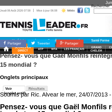
Jum
Rechercher
|
Jeudi 06 Août 2026 07:58
Mise à jour 06:08
Météo
Matériel
Entraînement
Santé Forme
Partager
Tweeter
Partager
SCORES EN
GRAND
C
ATP
WTA
LES FRANÇAIS
DIRECT
CHELEM
Pensez- vous que Gaël Monfils réintègr
15 mondial ?
Onglets principaux
Voir
Résultats
(onglet actif)
Soumis par
Ric. Alvear
le mer, 24/07/2013 -
Pensez- vous que Gaël Monfils r