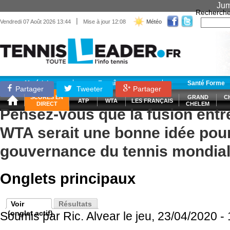
Jum
Recherche
|
Vendredi 07 Août 2026 13:44
Mise à jour 12:08
Météo
Matériel
Entraînement
Santé Forme
Partager
Tweeter
Partager
SCORES EN
GRAND
C
ATP
WTA
LES FRANÇAIS
DIRECT
CHELEM
Pensez-vous que la fusion entre
WTA serait une bonne idée pour
gouvernance du tennis mondial
Onglets principaux
Voir
Résultats
(onglet actif)
Soumis par
Ric. Alvear
le jeu, 23/04/2020 -