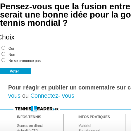
Pensez-vous que la fusion entre
serait une bonne idée pour la 
tennis mondial ?
Choix
Oui
Non
Ne se prononce pas
Pour réagir et publier un commentaire sur ce
vous
ou
Connectez- vous
INFOS TENNIS
INFOS PRATIQUES
Scores en direct
Matériel
Actualité ATP
Entraînement