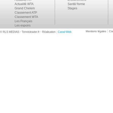
Actualité WTA
Santé/ forme
Grand Chelem
Stages
Classement ATP
Classement WTA
Les Français
Les espoirs
Mentions légales
Con
© RLS MEDIAS - Tennisleader.fr - Réalisation :
Canal-Web