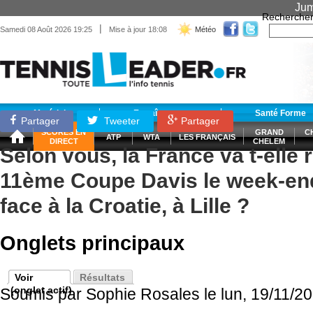
Jum
Recherche
|
Samedi 08 Août 2026 19:25
Mise à jour 18:08
Météo
Matériel
Entraînement
Santé Forme
Partager
Tweeter
Partager
SCORES EN
GRAND
C
ATP
WTA
LES FRANÇAIS
DIRECT
CHELEM
Selon vous, la France va t-elle
11ème Coupe Davis le week-en
face à la Croatie, à Lille ?
Onglets principaux
Voir
Résultats
(onglet actif)
Soumis par
Sophie Rosales
le lun, 19/11/2