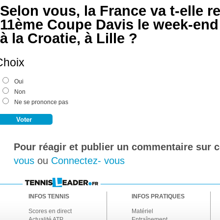
Selon vous, la France va t-elle 
11ème Coupe Davis le week-end 
à la Croatie, à Lille ?
Choix
Oui
Non
Ne se prononce pas
Pour réagir et publier un commentaire sur ce
vous
ou
Connectez- vous
INFOS TENNIS
INFOS PRATIQUES
Scores en direct
Matériel
Actualité ATP
Entraînement