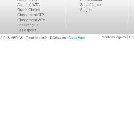
Actualité WTA
Santé/ forme
Grand Chelem
Stages
Classement ATP
Classement WTA
Les Français
Les espoirs
Mentions légales
Con
© RLS MEDIAS - Tennisleader.fr - Réalisation :
Canal-Web