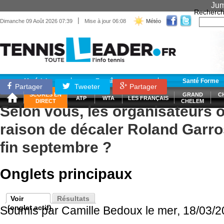
Jum
Recherch
|
Dimanche 09 Août 2026 07:39
Mise à jour 06:08
Météo
Matériel
Entraînement
Santé Forme
Partager
Tweeter
Partager
SCORES EN
GRAND
C
ATP
WTA
LES FRANÇAIS
DIRECT
CHELEM
Selon vous, les organisateurs o
raison de décaler Roland Garros
fin septembre ?
Onglets principaux
Voir
Résultats
(onglet actif)
Soumis par
Camille Bedoux
le mer, 18/03/2