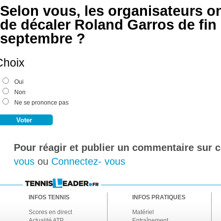
Selon vous, les organisateurs on
de décaler Roland Garros de fin 
septembre ?
Choix
Oui
Non
Ne se prononce pas
Pour réagir et publier un commentaire sur ce
vous
ou
Connectez- vous
INFOS TENNIS
INFOS PRATIQUES
Scores en direct
Matériel
Actualité ATP
Entraînement