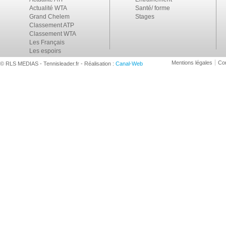
Actualité WTA
Santé/ forme
Grand Chelem
Stages
Classement ATP
Classement WTA
Les Français
Les espoirs
Mentions légales
Con
© RLS MEDIAS - Tennisleader.fr - Réalisation :
Canal-Web