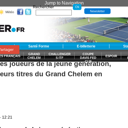
Jump to Navigation
Rechercher
Newsletter
Météo
t
Santé Forme
E-billetterie
St
artager
GRAND
CHALLENGER
COUPE
ES FRANÇAIS
ESPOIR
CHELEM
S ITF
DAVIS FED
es joueurs de la jeune génération,
CUP
S
ieurs titres du Grand Chelem en
- 12:21