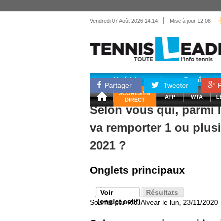
|
Vendredi 07 Août 2026 14:14
Mise à jour 12:08
Matériel
Entraînemen
Partager
Tweeter
P
SCORES EN
ATP
WTA
L
DIRECT
Selon vous qui, parmi l
va remporter 1 ou plus
2021 ?
Onglets principaux
Voir
Résultats
(onglet actif)
Soumis par
Ric. Alvear
le lun, 23/11/2020 