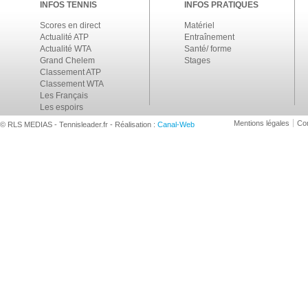
INFOS TENNIS
INFOS PRATIQUES
Scores en direct
Matériel
Actualité ATP
Entraînement
Actualité WTA
Santé/ forme
Grand Chelem
Stages
Classement ATP
Classement WTA
Les Français
Les espoirs
Mentions légales
Con
© RLS MEDIAS - Tennisleader.fr - Réalisation :
Canal-Web