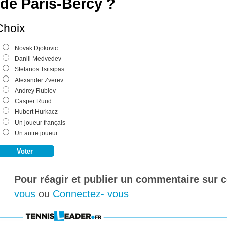
de Paris-Bercy ?
Choix
Novak Djokovic
Daniil Medvedev
Stefanos Tsitsipas
Alexander Zverev
Andrey Rublev
Casper Ruud
Hubert Hurkacz
Un joueur français
Un autre joueur
Pour réagir et publier un commentaire sur ce
vous
ou
Connectez- vous