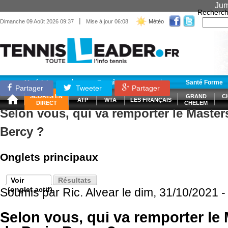
Jum
Recherch
|
Dimanche 09 Août 2026 09:37
Mise à jour 06:08
Météo
Matériel
Entraînement
Santé Forme
Partager
Tweeter
Partager
SCORES EN
GRAND
C
ATP
WTA
LES FRANÇAIS
DIRECT
CHELEM
Selon vous, qui va remporter le Master
Bercy ?
Onglets principaux
Voir
Résultats
(onglet actif)
Soumis par
Ric. Alvear
le dim, 31/10/2021 -
Selon vous, qui va remporter le