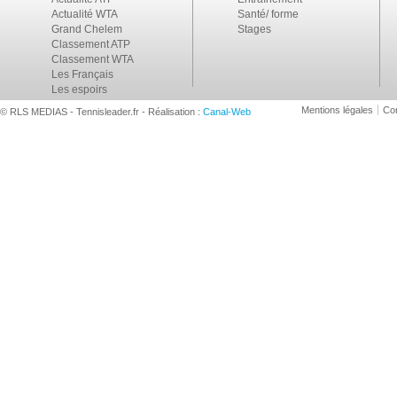
Actualité WTA
Santé/ forme
Grand Chelem
Stages
Classement ATP
Classement WTA
Les Français
Les espoirs
Mentions légales
Con
© RLS MEDIAS - Tennisleader.fr - Réalisation :
Canal-Web