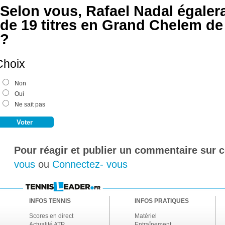
Selon vous, Rafael Nadal égalera 
de 19 titres en Grand Chelem de
?
Choix
Non
Oui
Ne sait pas
Pour réagir et publier un commentaire sur ce
vous
ou
Connectez- vous
INFOS TENNIS
INFOS PRATIQUES
Scores en direct
Matériel
Actualité ATP
Entraînement