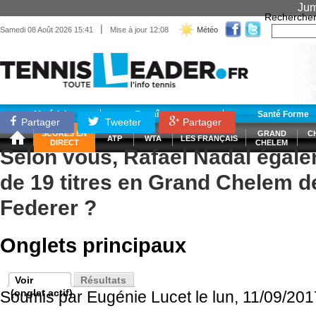
Jum
Recherche
|
Samedi 08 Août 2026 15:41
Mise à jour 12:08
Météo
Matériel
Entraînement
Santé Forme
Partager
Tweeter
Partager
SCORES EN
GRAND
C
ATP
WTA
LES FRANÇAIS
DIRECT
CHELEM
Selon vous, Rafael Nadal égalera
de 19 titres en Grand Chelem 
Federer ?
Onglets principaux
Voir
Résultats
(onglet actif)
Soumis par
Eugénie Lucet
le lun, 11/09/201